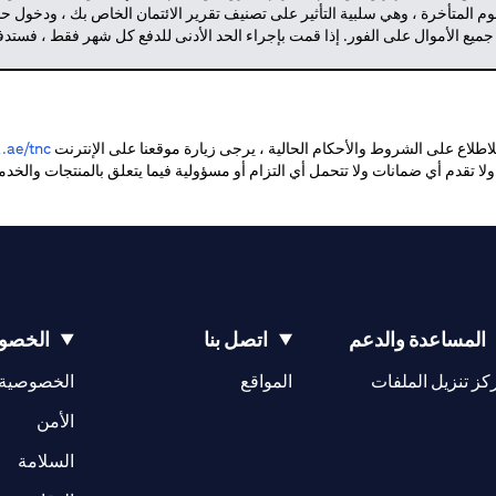
م المتأخرة ، وهي سلبية التأثير على تصنيف تقرير الائتمان الخاص بك ، ودخول 
 جميع الأموال على الفور. إذا قمت بإجراء الحد الأدنى للدفع كل شهر فقط ، فست
طلاع على الشروط والأحكام الحالية ، يرجى زيارة موقعنا على الإنترنت
ae/tnc.
. ولا تقدم أي ضمانات ولا تتحمل أي التزام أو مسؤولية فيما يتعلق بالمنتجات والخ
المساعدة والدعم
اتصل بنا
الخصوص
(opens in a new tab)
كز تنزيل الملفات
المواقع
الخصوصية
(opens in a new tab)
الأمن
(opens in a new tab)
السلامة