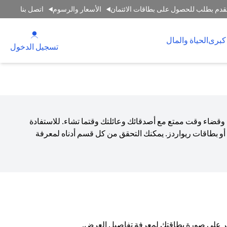
قدم بطلب للحصول على بطاقات الائتمان
الأسعار والرسوم
اتصل بنا
(opens in a new tab)
كبرى
الحياة والمال
(opens in a new tab)
تسجيل الدخول
 وقضاء وقت ممتع مع أصدقائك وعائلتك وقتما تشاء. للاستفادة
و بطاقات ريواردز. يمكنك التحقق من كل قسم أدناه لمعرفة
انقر على صورة بطاقتك لمعرفة تفاصيل العرض.