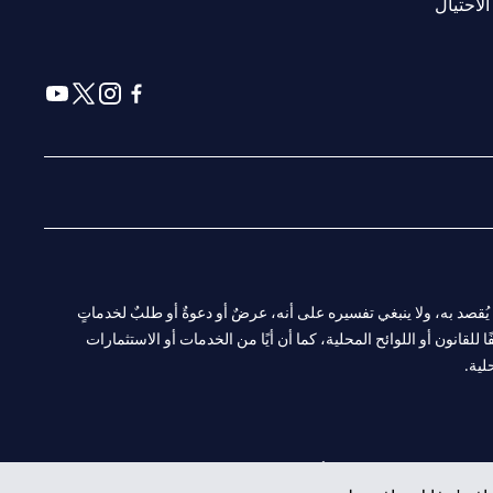
(opens in a new tab)
الاحتيال
(opens in a new tab)
(opens in a new tab)
(opens in a new tab)
(opens in a new tab)
ا. ولا يُقصد به، ولا ينبغي تفسيره على أنه، عرضٌ أو دعوةٌ أو طلبٌ لخدماتٍ
لقانون أو اللوائح المحلية، كما أن أيًا من الخدمات أو الاستثمارات
لية.
CN-1002019
لفرع أبوظبي. هاتف: 4000 311 04.