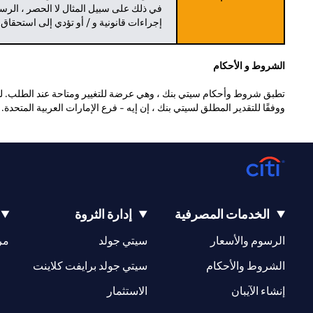
في ذلك على سبيل المثال لا الحصر ، الرسو
إجراءات قانونية و / أو تؤدي إلى استحقاق
الشروط و الأحكام
تطبق شروط وأحكام سيتي بنك ، وهي عرضة للتغيير ومتاحة عند الطلب. للا
ووفقًا للتقدير المطلق لسيتي بنك ، إن إيه - فرع الإمارات العربية المتحدة
الخدمات المصرفية
إدارة الثروة
(opens in a new tab)
(opens in a new tab)
الرسوم والأسعار
سيتي جولد
مر
(opens in a new tab)
(opens in a new tab)
الشروط والأحكام
سيتي جولد برايفت كلاينت
(opens in a new tab)
(opens in a new tab)
إنشاء الآيبان
الاستثمار