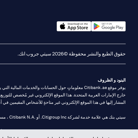
(opens in a new tab)
(opens in a new tab)
حقوق الطبع والنشر محفوظة ©2026 سيتي جروب انك.
البنود و الظروف
يوفر موقع Citibank.ae معلوماتٍ حول الحسابات والخدمات 
خارج الإمارات العربية المتحدة. هذا الموقع الإلكتروني غير مُخصص للتوزيع ع
المشار إليها في هذا الموقع الإلكتروني غير متاحةٍ للأشخاص المقيمين في أي د
سيتي بنك هي علامة خدمة لشركة Citigroup Inc. أو .Citibank N.A ، مستخدمة ومسجلة في جميع أنحاء العالم.
سيتي بنك إن. إيه. الإمارات مسجل لدى مصرف الإمارات المركزي تحت أرقام التراخيص 202563 لفرع الوصل في دبي، 531989 لفرع