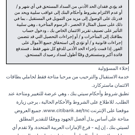
قد يؤدي فقدان الحد الأدنى من السداد المستحق في أي شهر و /
أو عدم الالتزام بشروط وأحكام البنك إلى عواقب سلبية ويحد من
قدرتك على الوصول إلى مزيد من التمويل في المستقبل ، بما في
ذلك على سبيل المثال لا الحصر ، الرسوم المتأخرة ، وهي سلبية
التأثير على تصنيف تقرير الائتمان الخاص بك ، ودخول حساب
بطاقتك إلى المتأخرات و / أو إجراءات التحصيل التي قد تتضمن
إجراءات قانونية و / أو تؤدي إلى استحقاق جميع الأموال على
الفور. إذا قمت بإجراء الحد الأدنى للدفع كل شهر فقط ، فستدفع
فائدة أكبر وستستغرق وقتًا أطول لسداد رصيدك المستحق.
إخلاء المسؤولية
خدمة الاستقبال والترحيب من مرحبا متاحة فقط لحاملي بطاقات
الائتمان ماستركارد.
تطبق شروط وأحكام سيتي بنك ، وهي عرضة للتغيير ومتاحة عند
الطلب. للاطلاع على الشروط والأحكام الحالية ، يرجى زيارة
موقعنا على الإنترنت
www.citibank.ae/tnc.
جميع العروض
متاحة على أساس بذل أفضل الجهود ووفقًا للتقدير المطلق
لسيتي بنك ، إن إيه - فرع الإمارات العربية المتحدة. ولا تقدم أي