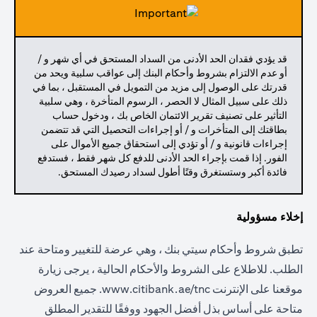
قد يؤدي فقدان الحد الأدنى من السداد المستحق في أي شهر و /
أو عدم الالتزام بشروط وأحكام البنك إلى عواقب سلبية ويحد من
قدرتك على الوصول إلى مزيد من التمويل في المستقبل ، بما في
ذلك على سبيل المثال لا الحصر ، الرسوم المتأخرة ، وهي سلبية
التأثير على تصنيف تقرير الائتمان الخاص بك ، ودخول حساب
بطاقتك إلى المتأخرات و / أو إجراءات التحصيل التي قد تتضمن
إجراءات قانونية و / أو تؤدي إلى استحقاق جميع الأموال على
الفور. إذا قمت بإجراء الحد الأدنى للدفع كل شهر فقط ، فستدفع
فائدة أكبر وستستغرق وقتًا أطول لسداد رصيدك المستحق.
إخلاء مسؤولية
تطبق شروط وأحكام سيتي بنك ، وهي عرضة للتغيير ومتاحة عند
الطلب. للاطلاع على الشروط والأحكام الحالية ، يرجى زيارة
موقعنا على الإنترنت
www.citibank.ae/tnc.
جميع العروض
متاحة على أساس بذل أفضل الجهود ووفقًا للتقدير المطلق