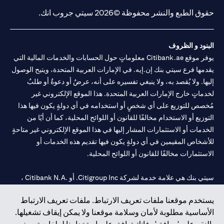
حقوق الطبع والنشر محفوظة ©2026 سيتي جروب انك.
البنود و الظروف
يوفر موقع Citibank.ae معلوماتٍ حول الحسابات والخدمات المالية التي
يقدمها فرع سيتي بنك إن.إيه. في الإمارات العربية المتحدة، ويتيح الوصول
إليها. ولا يُقصد به، ولا ينبغي تفسيره على أنه، عرضٌ أو دعوةٌ أو طلبٌ
لخدماتٍ خارج الإمارات العربية المتحدة. هذا الموقع الإلكتروني غير
مُخصص للتوزيع على أي شخصٍ أو استخدامه في أي دولةٍ يكون فيها هذا
التوزيع أو الاستخدام مخالفًا للقانون أو اللوائح المحلية، كما أن أيًا من
الخدمات أو الاستثمارات المشار إليها في هذا الموقع الإلكتروني غير متاحةٍ
للأشخاص المقيمين في أي دولةٍ يكون فيها تقديم هذه الخدمات أو
الاستثمارات مخالفًا للقانون أو اللوائح المحلية.
سيتي بنك هي علامة خدمة لشركة Citigroup Inc. أو .Citibank N.A ،
مستخدمة ومسجلة في جميع أنحاء العالم.
يستخدم موقعنا ملفات تعريف الارتباط. ملفات تعريف الارتباط
الأساسية مطلوبة لأمان وسلامة موقعنا ولا يمكن إيقاف تشغيلها.
سيتي بنك إن. إيه. الإمارات مسجل لدى مصرف الإمارات المركزي تحت