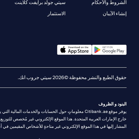
new tab
opens in a new tab
الشروط والأحكام
سيتي جولد برايفت كلاينت
opens in a new tab
opens in a new tab
إنشاء الآيبان
الاستثمار
opens in a new tab
opens in a new tab
حقوق الطبع والنشر محفوظة ©2026 سيتي جروب انك.
البنود و الظروف
يوفر موقع Citibank.ae معلوماتٍ حول الحسابات والخدمات 
خارج الإمارات العربية المتحدة. هذا الموقع الإلكتروني غير مُخصص للتوزيع ع
المشار إليها في هذا الموقع الإلكتروني غير متاحةٍ للأشخاص المقيمين في أي د