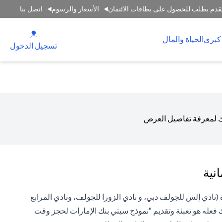
قدم بطلب للحصول على بطاقات الائتمان
الأسعار والرسوم
اتصل بنا
 new tab
كبرى
الحياة والمال
tab
تسجيل الدخول
تك لمعرفة تفاصيل العرض
نية
(نادي إلس للجولف دبي، و نادي الزورا للجولف، ونادي المرابع
فعله هو تعبئة وتقديم "نموذج سيتي بنك الإمارات لحجز وقت