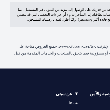
حد من قدرتك على الوصول إلى مزيد من التمويل في المستقبل ، بما
حساب بطاقتك إلى المتأخرات و / أو إجراءات التحصيل التي قد تتضمن
دفع فائدة أكبر وستستغرق وقتًا أطول لسداد رصيدك المستحق.
الإنترنت
www.citibank.ae/tnc.
جميع العروض متاحة على
ام أو مسؤولية فيما يتعلق بالمنتجات والخدمات المقدمة من قبل
ية والأمن
عن سيتي
opens in a new tab
opens in a new tab
قصتنا