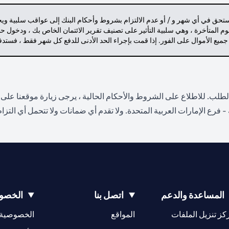
مستحق في أي شهر و / أو عدم الالتزام بشروط وأحكام البنك إلى عواقب سلبية وي
م المتأخرة ، وهي سلبية التأثير على تصنيف تقرير الائتمان الخاص بك ، ودخول 
 جميع الأموال على الفور. إذا قمت بإجراء الحد الأدنى للدفع كل شهر فقط ، فست
لب. للاطلاع على الشروط والأحكام الحالية ، يرجى زيارة موقعنا على 
- فرع الإمارات العربية المتحدة. ولا تقدم أي ضمانات ولا تتحمل أي التز
المساعدة والدعم
اتصل بنا
الخصوص
opens in a new tab
كز تنزيل الملفات
المواقع
الخصوصية