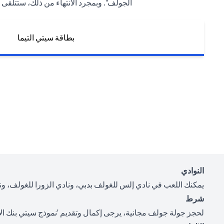
الجولف". وبمجرد الانتهاء من ذلك، ستتلقى بريدًا إلكترونيًا لتأكيد حجزك في غضون 5
بطاقة سيتي التيما
النوادي
يمكنك اللعب في نادي إلس للغولف بدبي، ونادي الزورا للغولف، ونا
شرط
لحجز جولة جولف مجانية، يرجى إكمال وتقديم '
نموذج سيتي بنك ا