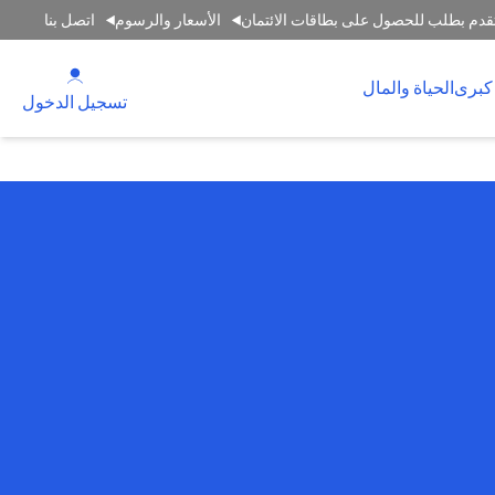
قدم بطلب للحصول على بطاقات الائتمان
الأسعار والرسوم
اتصل بنا
(opens in a new tab)
كبرى
الحياة والمال
(opens in a new tab)
تسجيل الدخول