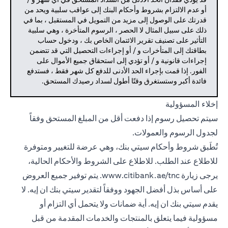
أو عدم الالتزام بشروط وأحكام البنك إلى عواقب سلبية ويحد من
قدرتك على الوصول إلى مزيد من التمويل في المستقبل ، بما في
ذلك على سبيل المثال لا الحصر ، الرسوم المتأخرة ، وهي سلبية
التأثير على تصنيف تقرير الائتمان الخاص بك ، ودخول حساب
بطاقتك إلى المتأخرات و / أو إجراءات التحصيل التي قد تتضمن
إجراءات قانونية و / أو تؤدي إلى استحقاق جميع الأموال على
الفور. إذا قمت بإجراء الحد الأدنى للدفع كل شهر فقط ، فستدفع
فائدة أكبر وستستغرق وقتًا أطول لسداد رصيدك المستحق.
إخلاء المسؤولية
سيتم تحصيل رسوم إذا دفعت أقل من المبلغ المستحق وفقاً
لجدول الرسوم والعمولات.
تُطَبق شروط وأحكام سيتي بنك، وهي عرضة للتغيير ومتوفرة
للاطلاع عند الطلب. للاطلاع على الشروط والأحكام الحالية،
يرجى زيارة
www.citibank.ae/tnc
. يتم توفير جميع العروض
على أساس بذل أفضل الجهود ووفقاً لتقدير سيتي بنك ان إيه. لا
يقدم سيتي بنك ان إيه. أية ضمانات ولا يتحمل أي التزام أو
مسؤولية فيما يتعلق بالمنتجات والخدمات المقدمة من قبل