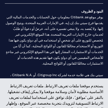
البنود و الظروف
يوفر موقع Citibank.ae معلوماتٍ حول الحسابات والخدمات المالية التي
يقدمها فرع سيتي بنك إن.إيه. في الإمارات العربية المتحدة، ويتيح الوصول
إليها. ولا يُقصد به، ولا ينبغي تفسيره على أنه، عرضٌ أو دعوةٌ أو طلبٌ
لخدماتٍ خارج الإمارات العربية المتحدة. هذا الموقع الإلكتروني غير
مُخصص للتوزيع على أي شخصٍ أو استخدامه في أي دولةٍ يكون فيها هذا
التوزيع أو الاستخدام مخالفًا للقانون أو اللوائح المحلية، كما أن أيًا من
الخدمات أو الاستثمارات المشار إليها في هذا الموقع الإلكتروني غير متاحةٍ
للأشخاص المقيمين في أي دولةٍ يكون فيها تقديم هذه الخدمات أو
الاستثمارات مخالفًا للقانون أو اللوائح المحلية.
سيتي بنك هي علامة خدمة لشركة Citigroup Inc. أو .Citibank N.A ،
مستخدمة ومسجلة في جميع أنحاء العالم.
يستخدم موقعنا ملفات تعريف الارتباط. ملفات تعريف الارتباط
الأساسية مطلوبة لأمان وسلامة موقعنا ولا يمكن إيقاف تشغيلها.
سيتي بنك إن. إيه. الإمارات مسجل لدى مصرف الإمارات المركزي تحت
بالنقر على 'موافق' ، فإنك توافق على استخدامنا لملفات تعريف
أرقام التراخيص 202563 لفرع الوصل في دبي، 531989 لفرع مول
الارتباط التسويقية لتزويدك بتجربة مخصصة عبر الموقع ، وإظهار
الإمارات في دبي، و
CN-1002019
لفرع أبوظبي. هاتف: 4000 311 04.