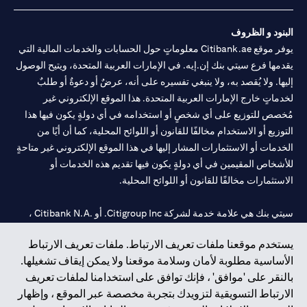
البنود و الظروف
يوفر موقع Citibank.ae معلوماتٍ حول الحسابات والخدمات المالية التي
يقدمها فرع سيتي بنك إن.إيه. في الإمارات العربية المتحدة، ويتيح الوصول
إليها. ولا يُقصد به، ولا ينبغي تفسيره على أنه، عرضٌ أو دعوةٌ أو طلبٌ
لخدماتٍ خارج الإمارات العربية المتحدة. هذا الموقع الإلكتروني غير
مُخصص للتوزيع على أي شخصٍ أو استخدامه في أي دولةٍ يكون فيها هذا
التوزيع أو الاستخدام مخالفًا للقانون أو اللوائح المحلية، كما أن أيًا من
الخدمات أو الاستثمارات المشار إليها في هذا الموقع الإلكتروني غير متاحةٍ
للأشخاص المقيمين في أي دولةٍ يكون فيها تقديم هذه الخدمات أو
الاستثمارات مخالفًا للقانون أو اللوائح المحلية.
سيتي بنك هي علامة خدمة لشركة Citigroup Inc. أو .Citibank N.A ،
مستخدمة ومسجلة في جميع أنحاء العالم.
يستخدم موقعنا ملفات تعريف الارتباط. ملفات تعريف الارتباط
الأساسية مطلوبة لأمان وسلامة موقعنا ولا يمكن إيقاف تشغيلها.
سيتي بنك إن. إيه. الإمارات مسجل لدى مصرف الإمارات المركزي تحت
بالنقر على 'موافق' ، فإنك توافق على استخدامنا لملفات تعريف
أرقام التراخيص 202563 لفرع الوصل في دبي، 531989 لفرع مول
الارتباط التسويقية لتزويدك بتجربة مخصصة عبر الموقع ، وإظهار
الإمارات في دبي، و
CN-1002019
لفرع أبوظبي. هاتف: 4000 311 04.