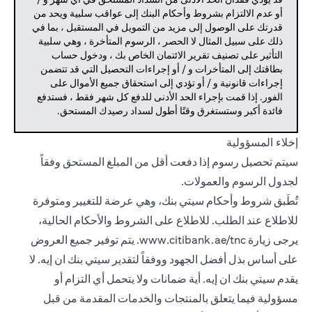
أو عدم الالتزام بشروط وأحكام البنك إلى عواقب سلبية ويحد من
قدرتك على الوصول إلى مزيد من التمويل في المستقبل ، بما في
ذلك على سبيل المثال لا الحصر ، الرسوم المتأخرة ، وهي سلبية
التأثير على تصنيف تقرير الائتمان الخاص بك ، ودخول حساب
بطاقتك إلى المتأخرات و / أو إجراءات التحصيل التي قد تتضمن
إجراءات قانونية و / أو تؤدي إلى استحقاق جميع الأموال على
الفور. إذا قمت بإجراء الحد الأدنى للدفع كل شهر فقط ، فستدفع
فائدة أكبر وستستغرق وقتًا أطول لسداد رصيدك المستحق.
إخلاء المسؤولية
سيتم تحصيل رسوم إذا دفعت أقل من المبلغ المستحق وفقاً
لجدول الرسوم والعمولات.
تُطَبق شروط وأحكام سيتي بنك، وهي عرضة للتغيير ومتوفرة
للاطلاع عند الطلب. للاطلاع على الشروط والأحكام الحالية،
يرجى زيارة
www.citibank.ae/tnc
. يتم توفير جميع العروض
على أساس بذل أفضل الجهود ووفقاً لتقدير سيتي بنك ان إيه. لا
يقدم سيتي بنك ان إيه. أية ضمانات ولا يتحمل أي التزام أو
مسؤولية فيما يتعلق بالمنتجات والخدمات المقدمة من قبل