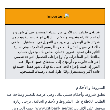
قد يؤدي فقدان الحد الأدنى من السداد المستحق في أي شهر و /
أو عدم الالتزام بشروط وأحكام البنك إلى عواقب سلبية ويحد من
قدرتك على الوصول إلى مزيد من التمويل في المستقبل ، بما في
ذلك على سبيل المثال لا الحصر ، الرسوم المتأخرة ، وهي سلبية
التأثير على تصنيف تقرير الائتمان الخاص بك ، ودخول حساب
بطاقتك إلى المتأخرات و / أو إجراءات التحصيل التي قد تتضمن
إجراءات قانونية و / أو تؤدي إلى استحقاق جميع الأموال على
الفور. إذا قمت بإجراء الحد الأدنى للدفع كل شهر فقط ، فستدفع
فائدة أكبر وستستغرق وقتًا أطول لسداد رصيدك المستحق.
الشروط و الأحكام
تطبق شروط وأحكام سيتي بنك ، وهي عرضة للتغيير ومتاحة عند
الطلب. للاطلاع على الشروط والأحكام الحالية ، يرجى زيارة
موقعنا على الإنترنت
www.citibank.ae/tnc.
جميع العروض