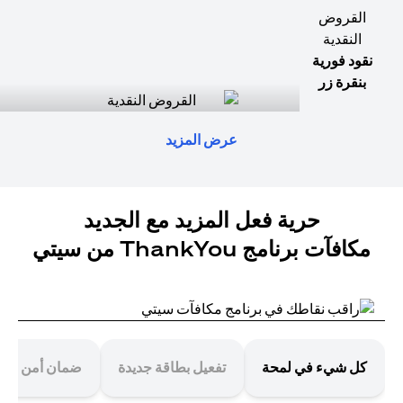
القروض
النقدية
نقود فورية
بنقرة زر
عرض المزيد
حرية فعل المزيد مع الجديد
مكافآت برنامج ThankYou من سيتي
كل شيء في لمحة
تفعيل بطاقة جديدة
ضمان أمن معا