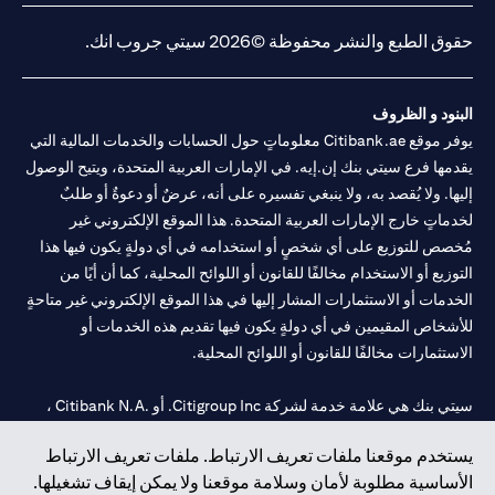
حقوق الطبع والنشر محفوظة ©2026 سيتي جروب انك.
البنود و الظروف
يوفر موقع Citibank.ae معلوماتٍ حول الحسابات والخدمات المالية التي
يقدمها فرع سيتي بنك إن.إيه. في الإمارات العربية المتحدة، ويتيح الوصول
إليها. ولا يُقصد به، ولا ينبغي تفسيره على أنه، عرضٌ أو دعوةٌ أو طلبٌ
لخدماتٍ خارج الإمارات العربية المتحدة. هذا الموقع الإلكتروني غير
مُخصص للتوزيع على أي شخصٍ أو استخدامه في أي دولةٍ يكون فيها هذا
التوزيع أو الاستخدام مخالفًا للقانون أو اللوائح المحلية، كما أن أيًا من
الخدمات أو الاستثمارات المشار إليها في هذا الموقع الإلكتروني غير متاحةٍ
للأشخاص المقيمين في أي دولةٍ يكون فيها تقديم هذه الخدمات أو
الاستثمارات مخالفًا للقانون أو اللوائح المحلية.
سيتي بنك هي علامة خدمة لشركة Citigroup Inc. أو .Citibank N.A ،
مستخدمة ومسجلة في جميع أنحاء العالم.
يستخدم موقعنا ملفات تعريف الارتباط. ملفات تعريف الارتباط
الأساسية مطلوبة لأمان وسلامة موقعنا ولا يمكن إيقاف تشغيلها.
سيتي بنك إن. إيه. الإمارات مسجل لدى مصرف الإمارات المركزي تحت