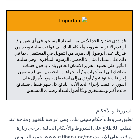
قد يؤدي فقدان الحد الأدنى من السداد المستحق في أي شهر و /
أو عدم الالتزام بشروط وأحكام البنك إلى عواقب سلبية ويحد من
قدرتك على الوصول إلى مزيد من التمويل في المستقبل ، بما في
ذلك على سبيل المثال لا الحصر ، الرسوم المتأخرة ، وهي سلبية
التأثير على تصنيف تقرير الائتمان الخاص بك ، ودخول حساب
بطاقتك إلى المتأخرات و / أو إجراءات التحصيل التي قد تتضمن
إجراءات قانونية و / أو تؤدي إلى استحقاق جميع الأموال على
الفور. إذا قمت بإجراء الحد الأدنى للدفع كل شهر فقط ، فستدفع
فائدة أكبر وستستغرق وقتًا أطول لسداد رصيدك المستحق.
الشروط و الأحكام
تطبق شروط وأحكام سيتي بنك ، وهي عرضة للتغيير ومتاحة عند
الطلب. للاطلاع على الشروط والأحكام الحالية ، يرجى زيارة
موقعنا على الإنترنت
www.citibank.ae/tnc.
جميع العروض