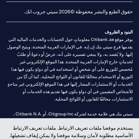
حقوق الطبع والنشر محفوظة ©2026 سيتي جروب انك.
البنود و الظروف
يوفر موقع Citibank.ae معلوماتٍ حول الحسابات والخدمات المالية التي
يقدمها فرع سيتي بنك إن.إيه. في الإمارات العربية المتحدة، ويتيح الوصول
إليها. ولا يُقصد به، ولا ينبغي تفسيره على أنه، عرضٌ أو دعوةٌ أو طلبٌ
لخدماتٍ خارج الإمارات العربية المتحدة. هذا الموقع الإلكتروني غير
مُخصص للتوزيع على أي شخصٍ أو استخدامه في أي دولةٍ يكون فيها هذا
التوزيع أو الاستخدام مخالفًا للقانون أو اللوائح المحلية، كما أن أيًا من
الخدمات أو الاستثمارات المشار إليها في هذا الموقع الإلكتروني غير متاحةٍ
للأشخاص المقيمين في أي دولةٍ يكون فيها تقديم هذه الخدمات أو
الاستثمارات مخالفًا للقانون أو اللوائح المحلية.
سيتي بنك هي علامة خدمة لشركة Citigroup Inc. أو .Citibank N.A ،
مستخدمة ومسجلة في جميع أنحاء العالم.
يستخدم موقعنا ملفات تعريف الارتباط. ملفات تعريف الارتباط
الأساسية مطلوبة لأمان وسلامة موقعنا ولا يمكن إيقاف تشغيلها.
سيتي بنك إن. إيه. الإمارات مسجل لدى مصرف الإمارات المركزي تحت