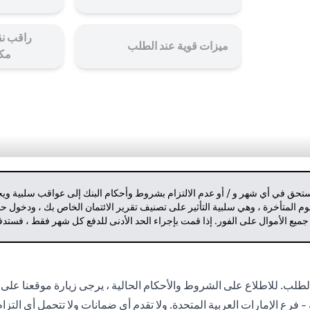
راقب نق
ميزات قوية عند الطلب
مك
مستحق في أي شهر و / أو عدم الالتزام بشروط وأحكام البنك إلى عواقب سلبية وي
م المتأخرة ، وهي سلبية التأثير على تصنيف تقرير الائتمان الخاص بك ، ودخول 
 جميع الأموال على الفور. إذا قمت بإجراء الحد الأدنى للدفع كل شهر فقط ، فست
لب. للاطلاع على الشروط والأحكام الحالية ، يرجى زيارة موقعنا على 
- فرع الإمارات العربية المتحدة. ولا تقدم أي ضمانات ولا تتحمل أي التز