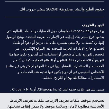
حقوق الطبع والنشر محفوظة ©2026 سيتي جروب انك.
البنود و الظروف
يوفر موقع Citibank.ae معلوماتٍ حول الحسابات والخدمات المالية التي
يقدمها فرع سيتي بنك إن.إيه. في الإمارات العربية المتحدة، ويتيح الوصول
إليها. ولا يُقصد به، ولا ينبغي تفسيره على أنه، عرضٌ أو دعوةٌ أو طلبٌ
لخدماتٍ خارج الإمارات العربية المتحدة. هذا الموقع الإلكتروني غير
مُخصص للتوزيع على أي شخصٍ أو استخدامه في أي دولةٍ يكون فيها هذا
التوزيع أو الاستخدام مخالفًا للقانون أو اللوائح المحلية، كما أن أيًا من
الخدمات أو الاستثمارات المشار إليها في هذا الموقع الإلكتروني غير متاحةٍ
للأشخاص المقيمين في أي دولةٍ يكون فيها تقديم هذه الخدمات أو
الاستثمارات مخالفًا للقانون أو اللوائح المحلية.
سيتي بنك هي علامة خدمة لشركة Citigroup Inc. أو .Citibank N.A ،
مستخدمة ومسجلة في جميع أنحاء العالم.
يستخدم موقعنا ملفات تعريف الارتباط. ملفات تعريف الارتباط
الأساسية مطلوبة لأمان وسلامة موقعنا ولا يمكن إيقاف تشغيلها.
سيتي بنك إن. إيه. الإمارات مسجل لدى مصرف الإمارات المركزي تحت