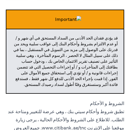
قد يؤدي فقدان الحد الأدنى من السداد المستحق في أي شهر و /
أو عدم الالتزام بشروط وأحكام البنك إلى عواقب سلبية ويحد من
قدرتك على الوصول إلى مزيد من التمويل في المستقبل ، بما في
ذلك على سبيل المثال لا الحصر ، الرسوم المتأخرة ، وهي سلبية
التأثير على تصنيف تقرير الائتمان الخاص بك ، ودخول حساب
بطاقتك إلى المتأخرات و / أو إجراءات التحصيل التي قد تتضمن
إجراءات قانونية و / أو تؤدي إلى استحقاق جميع الأموال على
الفور. إذا قمت بإجراء الحد الأدنى للدفع كل شهر فقط ، فستدفع
فائدة أكبر وستستغرق وقتًا أطول لسداد رصيدك المستحق.
الشروط و الأحكام
تطبق شروط وأحكام سيتي بنك ، وهي عرضة للتغيير ومتاحة عند
الطلب. للاطلاع على الشروط والأحكام الحالية ، يرجى زيارة
موقعنا على الإنترنت
www.citibank.ae/tnc.
جميع العروض