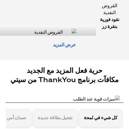
القروض
النقدية
نقود فورية
بنقرة زر
عرض المزيد
حرية فعل المزيد مع الجديد
مكافآت برنامج ThankYou من سيتي
كل شيء في لمحة
تفعيل بطاقة جديدة
ضمان أمن معا