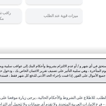
راقب نق
ميزات قوية عند الطلب
مك
مستحق في أي شهر و / أو عدم الالتزام بشروط وأحكام البنك إلى عواقب سلبية وي
م المتأخرة ، وهي سلبية التأثير على تصنيف تقرير الائتمان الخاص بك ، ودخول 
 جميع الأموال على الفور. إذا قمت بإجراء الحد الأدنى للدفع كل شهر فقط ، فست
لب. للاطلاع على الشروط والأحكام الحالية ، يرجى زيارة موقعنا على 
- فرع الإمارات العربية المتحدة. ولا تقدم أي ضمانات ولا تتحمل أي التز