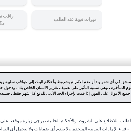
راقب نق
ميزات قوية عند الطلب
مك
مستحق في أي شهر و / أو عدم الالتزام بشروط وأحكام البنك إلى عواقب سلبية وي
م المتأخرة ، وهي سلبية التأثير على تصنيف تقرير الائتمان الخاص بك ، ودخول 
 جميع الأموال على الفور. إذا قمت بإجراء الحد الأدنى للدفع كل شهر فقط ، فست
لب. للاطلاع على الشروط والأحكام الحالية ، يرجى زيارة موقعنا على 
- فرع الإمارات العربية المتحدة. ولا تقدم أي ضمانات ولا تتحمل أي التز