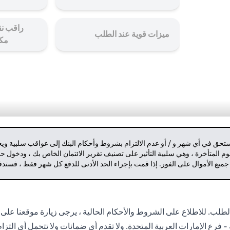
راقب نق
ميزات قوية عند الطلب
مك
مستحق في أي شهر و / أو عدم الالتزام بشروط وأحكام البنك إلى عواقب سلبية وي
م المتأخرة ، وهي سلبية التأثير على تصنيف تقرير الائتمان الخاص بك ، ودخول 
 جميع الأموال على الفور. إذا قمت بإجراء الحد الأدنى للدفع كل شهر فقط ، فست
لب. للاطلاع على الشروط والأحكام الحالية ، يرجى زيارة موقعنا على 
- فرع الإمارات العربية المتحدة. ولا تقدم أي ضمانات ولا تتحمل أي التز