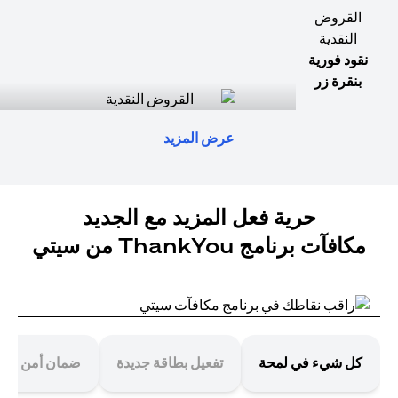
القروض
النقدية
نقود فورية
بنقرة زر
عرض المزيد
حرية فعل المزيد مع الجديد
مكافآت برنامج ThankYou من سيتي
كل شيء في لمحة
تفعيل بطاقة جديدة
ضمان أمن معا