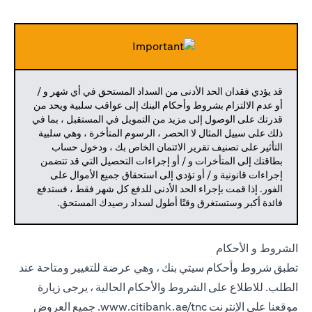
قد يؤدي فقدان الحد الأدنى من السداد المستحق في أي شهر و /
أو عدم الالتزام بشروط وأحكام البنك إلى عواقب سلبية ويحد من
قدرتك على الوصول إلى مزيد من التمويل في المستقبل ، بما في
ذلك على سبيل المثال لا الحصر ، الرسوم المتأخرة ، وهي سلبية
التأثير على تصنيف تقرير الائتمان الخاص بك ، ودخول حساب
بطاقتك إلى المتأخرات و / أو إجراءات التحصيل التي قد تتضمن
إجراءات قانونية و / أو تؤدي إلى استحقاق جميع الأموال على
الفور. إذا قمت بإجراء الحد الأدنى للدفع كل شهر فقط ، فستدفع
فائدة أكبر وستستغرق وقتًا أطول لسداد رصيدك المستحق.
الشروط و الأحكام
تطبق شروط وأحكام سيتي بنك ، وهي عرضة للتغيير ومتاحة عند
الطلب. للاطلاع على الشروط والأحكام الحالية ، يرجى زيارة
موقعنا على الإنترنت
www.citibank.ae/tnc.
جميع العروض