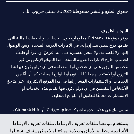
حقوق الطبع والنشر محفوظة ©2026 سيتي جروب انك.
البنود و الظروف
يوفر موقع Citibank.ae معلوماتٍ حول الحسابات والخدمات المالية التي
يقدمها فرع سيتي بنك إن.إيه. في الإمارات العربية المتحدة، ويتيح الوصول
إليها. ولا يُقصد به، ولا ينبغي تفسيره على أنه، عرضٌ أو دعوةٌ أو طلبٌ
لخدماتٍ خارج الإمارات العربية المتحدة. هذا الموقع الإلكتروني غير
مُخصص للتوزيع على أي شخصٍ أو استخدامه في أي دولةٍ يكون فيها هذا
التوزيع أو الاستخدام مخالفًا للقانون أو اللوائح المحلية، كما أن أيًا من
الخدمات أو الاستثمارات المشار إليها في هذا الموقع الإلكتروني غير متاحةٍ
للأشخاص المقيمين في أي دولةٍ يكون فيها تقديم هذه الخدمات أو
الاستثمارات مخالفًا للقانون أو اللوائح المحلية.
سيتي بنك هي علامة خدمة لشركة Citigroup Inc. أو .Citibank N.A ،
مستخدمة ومسجلة في جميع أنحاء العالم.
يستخدم موقعنا ملفات تعريف الارتباط. ملفات تعريف الارتباط
الأساسية مطلوبة لأمان وسلامة موقعنا ولا يمكن إيقاف تشغيلها.
سيتي بنك إن. إيه. الإمارات مسجل لدى مصرف الإمارات المركزي تحت