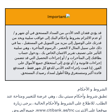
قد يؤدي فقدان الحد الأدنى من السداد المستحق في أي شهر و /
أو عدم الالتزام بشروط وأحكام البنك إلى عواقب سلبية ويحد من
قدرتك على الوصول إلى مزيد من التمويل في المستقبل ، بما في
ذلك على سبيل المثال لا الحصر ، الرسوم المتأخرة ، وهي سلبية
التأثير على تصنيف تقرير الائتمان الخاص بك ، ودخول حساب
بطاقتك إلى المتأخرات و / أو إجراءات التحصيل التي قد تتضمن
إجراءات قانونية و / أو تؤدي إلى استحقاق جميع الأموال على
الفور. إذا قمت بإجراء الحد الأدنى للدفع كل شهر فقط ، فستدفع
فائدة أكبر وستستغرق وقتًا أطول لسداد رصيدك المستحق.
الشروط و الأحكام
تطبق شروط وأحكام سيتي بنك ، وهي عرضة للتغيير ومتاحة عند
الطلب. للاطلاع على الشروط والأحكام الحالية ، يرجى زيارة
موقعنا على الإنترنت
www.citibank.ae/tnc.
جميع العروض