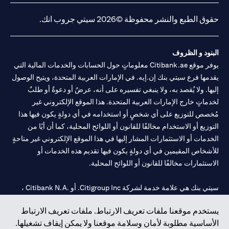
حقوق الطبع والنشر محفوظة ©2026 سيتي جروب انك.
البنود و الظروف
يوفر موقع Citibank.ae معلوماتٍ حول الحسابات والخدمات المالية التي
يقدمها فرع سيتي بنك إن.إيه. في الإمارات العربية المتحدة، ويتيح الوصول
إليها. ولا يُقصد به، ولا ينبغي تفسيره على أنه، عرضٌ أو دعوةٌ أو طلبٌ
لخدماتٍ خارج الإمارات العربية المتحدة. هذا الموقع الإلكتروني غير
مُخصص للتوزيع على أي شخصٍ أو استخدامه في أي دولةٍ يكون فيها هذا
التوزيع أو الاستخدام مخالفًا للقانون أو اللوائح المحلية، كما أن أيًا من
الخدمات أو الاستثمارات المشار إليها في هذا الموقع الإلكتروني غير متاحةٍ
للأشخاص المقيمين في أي دولةٍ يكون فيها تقديم هذه الخدمات أو
الاستثمارات مخالفًا للقانون أو اللوائح المحلية.
سيتي بنك هي علامة خدمة لشركة Citigroup Inc. أو .Citibank N.A ،
مستخدمة ومسجلة في جميع أنحاء العالم.
يستخدم موقعنا ملفات تعريف الارتباط. ملفات تعريف الارتباط
الأساسية مطلوبة لأمان وسلامة موقعنا ولا يمكن إيقاف تشغيلها.
سيتي بنك إن. إيه. الإمارات مسجل لدى مصرف الإمارات المركزي تحت