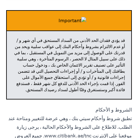
قد يؤدي فقدان الحد الأدنى من السداد المستحق في أي شهر و /
أو عدم الالتزام بشروط وأحكام البنك إلى عواقب سلبية ويحد من
قدرتك على الوصول إلى مزيد من التمويل في المستقبل ، بما في
ذلك على سبيل المثال لا الحصر ، الرسوم المتأخرة ، وهي سلبية
التأثير على تصنيف تقرير الائتمان الخاص بك ، ودخول حساب
بطاقتك إلى المتأخرات و / أو إجراءات التحصيل التي قد تتضمن
إجراءات قانونية و / أو تؤدي إلى استحقاق جميع الأموال على
الفور. إذا قمت بإجراء الحد الأدنى للدفع كل شهر فقط ، فستدفع
فائدة أكبر وستستغرق وقتًا أطول لسداد رصيدك المستحق.
الشروط و الأحكام
تطبق شروط وأحكام سيتي بنك ، وهي عرضة للتغيير ومتاحة عند
الطلب. للاطلاع على الشروط والأحكام الحالية ، يرجى زيارة
موقعنا على الإنترنت
www.citibank.ae/tnc.
جميع العروض