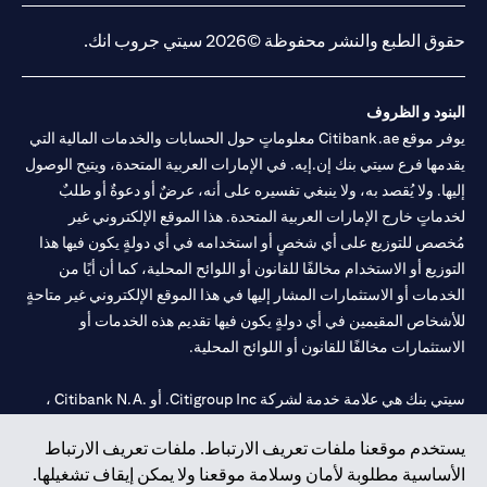
حقوق الطبع والنشر محفوظة ©2026 سيتي جروب انك.
البنود و الظروف
يوفر موقع Citibank.ae معلوماتٍ حول الحسابات والخدمات المالية التي
يقدمها فرع سيتي بنك إن.إيه. في الإمارات العربية المتحدة، ويتيح الوصول
إليها. ولا يُقصد به، ولا ينبغي تفسيره على أنه، عرضٌ أو دعوةٌ أو طلبٌ
لخدماتٍ خارج الإمارات العربية المتحدة. هذا الموقع الإلكتروني غير
مُخصص للتوزيع على أي شخصٍ أو استخدامه في أي دولةٍ يكون فيها هذا
التوزيع أو الاستخدام مخالفًا للقانون أو اللوائح المحلية، كما أن أيًا من
الخدمات أو الاستثمارات المشار إليها في هذا الموقع الإلكتروني غير متاحةٍ
للأشخاص المقيمين في أي دولةٍ يكون فيها تقديم هذه الخدمات أو
الاستثمارات مخالفًا للقانون أو اللوائح المحلية.
سيتي بنك هي علامة خدمة لشركة Citigroup Inc. أو .Citibank N.A ،
مستخدمة ومسجلة في جميع أنحاء العالم.
يستخدم موقعنا ملفات تعريف الارتباط. ملفات تعريف الارتباط
الأساسية مطلوبة لأمان وسلامة موقعنا ولا يمكن إيقاف تشغيلها.
سيتي بنك إن. إيه. الإمارات مسجل لدى مصرف الإمارات المركزي تحت