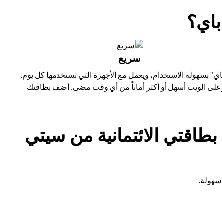
باي؟
سريع
دام "جوجل باي" (Google Pay) على أجهزة آندرويد. يتميز "جوجل باي" بسهولة الاستخدام، ويعمل مع الأجهزة التي تستخدمها كل يوم.
ت وعلى الويب أسهل أو أكثر أماناً من أي وقت مضى. أضف بطاقتك
طاقتي الائتمانية من سيتي
 سهولة.