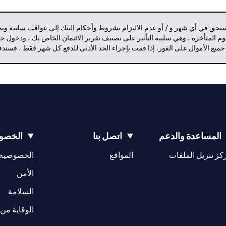
مستحق في أي شهر و / أو عدم الالتزام بشروط وأحكام البنك إلى عواقب سلبية وي
م المتأخرة ، وهي سلبية التأثير على تصنيف تقرير الائتمان الخاص بك ، ودخول 
 جميع الأموال على الفور. إذا قمت بإجراء الحد الأدنى للدفع كل شهر فقط ، فست
المساعدة والدعم
اتصل بنا
الخصوص
(opens in a new tab)
كز تنزيل الملفات
المواقع
الخصوصية
(opens in a new tab)
الأمن
(opens in a new tab)
السلامة
الوقاية من 