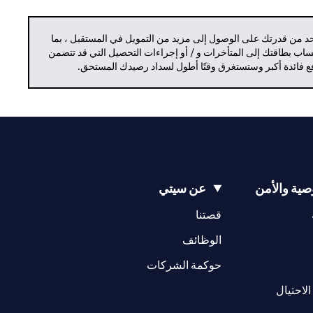
حد من قدرتك على الوصول إلى مزيد من التمويل في المستقبل ، بما
حساب بطاقتك إلى المتأخرات و / أو إجراءات التحصيل التي قد تتضمن
دفع فائدة أكبر وستستغرق وقتًا أطول لسداد رصيدك المستحق.
ية والأمن
عن سيتي
(opens in a new tab)
(opens in a new tab)
قصتنا
(opens in a new tab)
الوظائف
(opens in a new tab)
حوكمة الشركات
(opens in a new tab)
الاحتيال