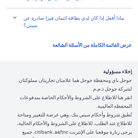
ماذا أفعل إذا كان لدي بطاقة ائتمان فيزا صادرة عن
سيتي؟
opens in a new tab
عرض القائمة الكاملة من الأسئلة الشائعة
إخلاء مسؤولية
جوجل باي ومحفظة جوجل هما علامتان تجاريتان مملوكتان
لشركة جوجل ذ.م.م
opens in a new tab
انقر
هنا
للاطلاع على الشروط والأحكام الخاصة بمدفوعات
المحفظة العالمية.
تُطبق شروط وأحكام سيتي بنك، وهي عرضة للتغيير ومتاحة
للاطلاع عند الطلب. للاطلاع على الشروط والأحكام الحالية،
ns in a new tab
يرجى زيارة موقعنا على الإنترنت
citibank.ae/tnc.
جميع