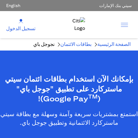
سيتي بنك الإمارات
English
تسجيل الدخول
الصفحة الرئيسية
بطاقات الائتمان
نجوجل باي
بإمكانك الآن استخدام بطاقات ائتمان سيتي
ماستركارد على تطبيق "جوجل باي"
TM
)!
(Google Pay
استمتع بمشتريات سريعة وآمنة وسهلة مع بطاقة سيتي
ماستركارد الائتمانية وتطبيق جوجل باي.