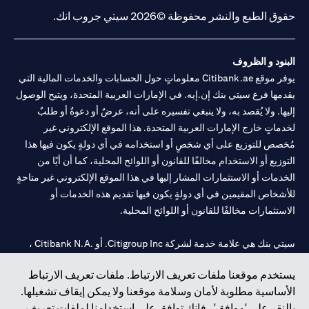
حقوق الطبع والنشر محفوظة ©2026 سيتي جروب انك.
البنود و الظروف
يوفر موقع Citibank.ae معلوماتٍ حول الحسابات والخدمات المالية التي
يقدمها فرع سيتي بنك إن.إيه. في الإمارات العربية المتحدة، ويتيح الوصول
إليها. ولا يُقصد به، ولا ينبغي تفسيره على أنه، عرضٌ أو دعوةٌ أو طلبٌ
لخدماتٍ خارج الإمارات العربية المتحدة. هذا الموقع الإلكتروني غير
مُخصص للتوزيع على أي شخصٍ أو استخدامه في أي دولةٍ يكون فيها هذا
التوزيع أو الاستخدام مخالفًا للقانون أو اللوائح المحلية، كما أن أيًا من
الخدمات أو الاستثمارات المشار إليها في هذا الموقع الإلكتروني غير متاحةٍ
للأشخاص المقيمين في أي دولةٍ يكون فيها تقديم هذه الخدمات أو
الاستثمارات مخالفًا للقانون أو اللوائح المحلية.
سيتي بنك هي علامة خدمة لشركة Citigroup Inc. أو .Citibank N.A ،
مستخدمة ومسجلة في جميع أنحاء العالم.
يستخدم موقعنا ملفات تعريف الارتباط. ملفات تعريف الارتباط
الأساسية مطلوبة لأمان وسلامة موقعنا ولا يمكن إيقاف تشغيلها.
سيتي بنك إن. إيه. الإمارات مسجل لدى مصرف الإمارات المركزي تحت
بالنقر على 'موافق' ، فإنك توافق على استخدامنا لملفات تعريف