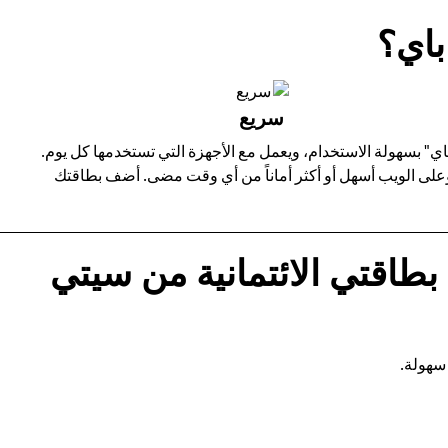
باي؟
سريع
دام "جوجل باي" (Google Pay) على أجهزة آندرويد. يتميز "جوجل باي" بسهولة الاستخدام، ويعمل مع الأجهزة التي تستخدمها كل يوم.
ت وعلى الويب أسهل أو أكثر أماناً من أي وقت مضى. أضف بطاقتك
طاقتي الائتمانية من سيتي
 سهولة.