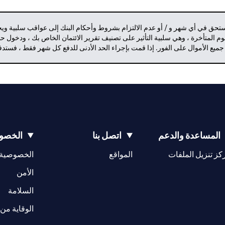
مستحق في أي شهر و / أو عدم الالتزام بشروط وأحكام البنك إلى عواقب سلبية وي
م المتأخرة ، وهي سلبية التأثير على تصنيف تقرير الائتمان الخاص بك ، ودخول 
 جميع الأموال على الفور. إذا قمت بإجراء الحد الأدنى للدفع كل شهر فقط ، فست
المساعدة والدعم
اتصل بنا
الخصوص
opens in a new tab
كز تنزيل الملفات
المواقع
الخصوصية
w tab
opens in a 
الأمن
tab
السلامة
الوقاية من 