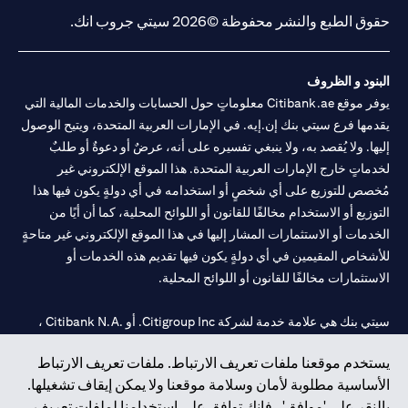
حقوق الطبع والنشر محفوظة ©2026 سيتي جروب انك.
البنود و الظروف
يوفر موقع Citibank.ae معلوماتٍ حول الحسابات والخدمات المالية التي
يقدمها فرع سيتي بنك إن.إيه. في الإمارات العربية المتحدة، ويتيح الوصول
إليها. ولا يُقصد به، ولا ينبغي تفسيره على أنه، عرضٌ أو دعوةٌ أو طلبٌ
لخدماتٍ خارج الإمارات العربية المتحدة. هذا الموقع الإلكتروني غير
مُخصص للتوزيع على أي شخصٍ أو استخدامه في أي دولةٍ يكون فيها هذا
التوزيع أو الاستخدام مخالفًا للقانون أو اللوائح المحلية، كما أن أيًا من
الخدمات أو الاستثمارات المشار إليها في هذا الموقع الإلكتروني غير متاحةٍ
للأشخاص المقيمين في أي دولةٍ يكون فيها تقديم هذه الخدمات أو
الاستثمارات مخالفًا للقانون أو اللوائح المحلية.
سيتي بنك هي علامة خدمة لشركة Citigroup Inc. أو .Citibank N.A ،
مستخدمة ومسجلة في جميع أنحاء العالم.
يستخدم موقعنا ملفات تعريف الارتباط. ملفات تعريف الارتباط
الأساسية مطلوبة لأمان وسلامة موقعنا ولا يمكن إيقاف تشغيلها.
سيتي بنك إن. إيه. الإمارات مسجل لدى مصرف الإمارات المركزي تحت
بالنقر على 'موافق' ، فإنك توافق على استخدامنا لملفات تعريف