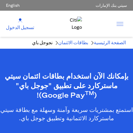
سيتي بنك الإمارات
English
تسجيل الدخول
الصفحة الرئيسية
بطاقات الائتمان
نجوجل باي
بإمكانك الآن استخدام بطاقات ائتمان سيتي
ماستركارد على تطبيق "جوجل باي"
TM
)!
(Google Pay
استمتع بمشتريات سريعة وآمنة وسهلة مع بطاقة سيتي
ماستركارد الائتمانية وتطبيق جوجل باي.