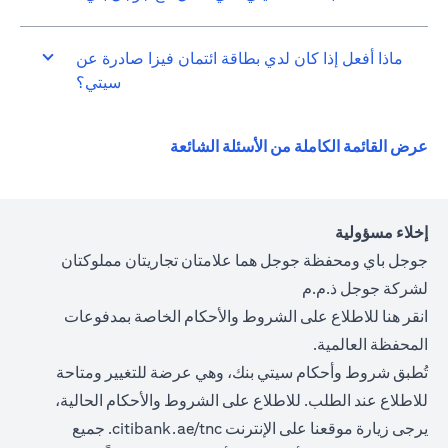
ماذا أفعل إذا كان لدي بطاقة ائتمان فيزا صادرة عن
سيتي؟
opens in a new tab
عرض القائمة الكاملة من الأسئلة الشائعة
إخلاء مسؤولية
جوجل باي ومحفظة جوجل هما علامتان تجاريتان مملوكتان
لشركة جوجل ذ.م.م
opens in a new tab
انقر
هنا
للاطلاع على الشروط والأحكام الخاصة بمدفوعات
المحفظة العالمية.
تُطبق شروط وأحكام سيتي بنك، وهي عرضة للتغيير ومتاحة
للاطلاع عند الطلب. للاطلاع على الشروط والأحكام الحالية،
ns in a new tab
يرجى زيارة موقعنا على الإنترنت
citibank.ae/tnc.
جميع