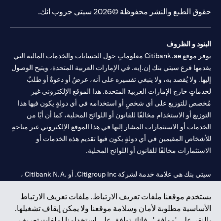
حقوق الطبع والنشر محفوظة ©2026 سيتي جروب انك.
البنود و الظروف
يوفر موقع Citibank.ae معلوماتٍ حول الحسابات والخدمات المالية التي
يقدمها فرع سيتي بنك إن.إيه. في الإمارات العربية المتحدة، ويتيح الوصول
إليها. ولا يُقصد به، ولا ينبغي تفسيره على أنه، عرضٌ أو دعوةٌ أو طلبٌ
لخدماتٍ خارج الإمارات العربية المتحدة. هذا الموقع الإلكتروني غير
مُخصص للتوزيع على أي شخصٍ أو استخدامه في أي دولةٍ يكون فيها هذا
التوزيع أو الاستخدام مخالفًا للقانون أو اللوائح المحلية، كما أن أيًا من
الخدمات أو الاستثمارات المشار إليها في هذا الموقع الإلكتروني غير متاحةٍ
للأشخاص المقيمين في أي دولةٍ يكون فيها تقديم هذه الخدمات أو
الاستثمارات مخالفًا للقانون أو اللوائح المحلية.
سيتي بنك هي علامة خدمة لشركة Citigroup Inc. أو .Citibank N.A ،
مستخدمة ومسجلة في جميع أنحاء العالم.
يستخدم موقعنا ملفات تعريف الارتباط. ملفات تعريف الارتباط
الأساسية مطلوبة لأمان وسلامة موقعنا ولا يمكن إيقاف تشغيلها.
سيتي بنك إن. إيه. الإمارات مسجل لدى مصرف الإمارات المركزي تحت
بالنقر على 'موافق' ، فإنك توافق على استخدامنا لملفات تعريف