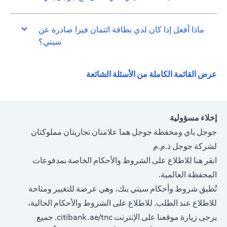
ماذا أفعل إذا كان لدي بطاقة ائتمان فيزا صادرة عن
سيتي؟
opens in a new tab
عرض القائمة الكاملة من الأسئلة الشائعة
إخلاء مسؤولية
جوجل باي ومحفظة جوجل هما علامتان تجاريتان مملوكتان
لشركة جوجل ذ.م.م
opens in a new tab
انقر
هنا
للاطلاع على الشروط والأحكام الخاصة بمدفوعات
المحفظة العالمية.
تُطبق شروط وأحكام سيتي بنك، وهي عرضة للتغيير ومتاحة
للاطلاع عند الطلب. للاطلاع على الشروط والأحكام الحالية،
ns in a new tab
يرجى زيارة موقعنا على الإنترنت
citibank.ae/tnc.
جميع