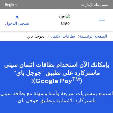
سيتي بنك الإمارات
English
تسجيل الدخول
الصفحة الرئيسية
بطاقات الائتمان
نجوجل باي
بإمكانك الآن استخدام بطاقات ائتمان سيتي
ماستركارد على تطبيق "جوجل باي"
TM
)!
(Google Pay
استمتع بمشتريات سريعة وآمنة وسهلة مع بطاقة سيتي
ماستركارد الائتمانية وتطبيق جوجل باي.