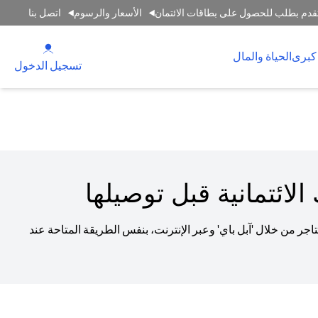
قدم بطلب للحصول على بطاقات الائتمان
الأسعار والرسوم
اتصل بنا
(opens in a new tab)
كبرى
الحياة والمال
(opens in a new tab)
تسجيل الدخول
لائتمانية قبل توصيلها
جر من خلال 'آبل باي' وعبر الإنترنت، بنفس الطريقة المتاحة عند