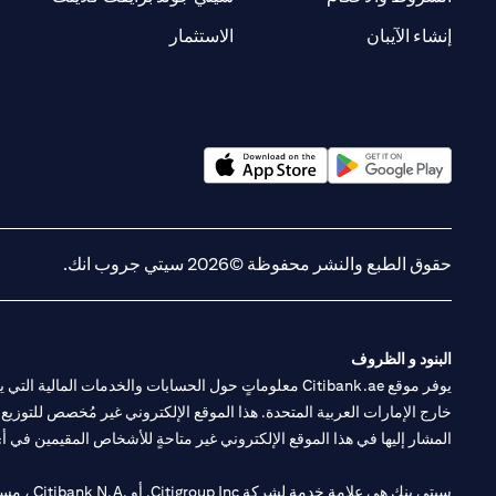
(opens in a new tab)
(opens in a new tab)
إنشاء الآيبان
الاستثمار
(opens in a new tab)
(opens in a new tab)
حقوق الطبع والنشر محفوظة ©2026 سيتي جروب انك.
البنود و الظروف
يوفر موقع Citibank.ae معلوماتٍ حول الحسابات والخدمات 
خارج الإمارات العربية المتحدة. هذا الموقع الإلكتروني غير مُخصص للتوزيع ع
المشار إليها في هذا الموقع الإلكتروني غير متاحةٍ للأشخاص المقيمين في أي د
سيتي بنك هي علامة خدمة لشركة Citigroup Inc. أو .Citibank N.A ، مستخدمة ومسجلة في جميع أنحاء العالم.