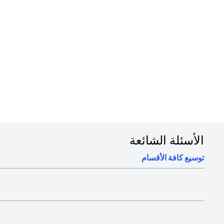
في دقائق
1. قم بتسجيل الدخول إلى تطبيق سيتي للهاتف المتحرك على هاتفك
2. قم بتفعيل بطاقتك الرقمية في التطبيق
3. أضف بطاقتك إلى محافظك الرقمية لبدء استخدامها أو استخدمها في المعاملات عبر الإنترنت
4. بإمكانك استخدام البطاقة الرقمية لما يصل إلى 15 معاملة بحد أقصى 1,000 درهم لكل معاملة
الأسئلة الشائعة
توسيع كافة الأقسام