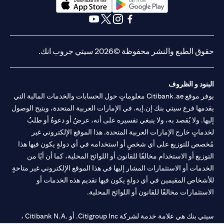
(opens in a new tab)
(opens in a new tab)
(opens in a new tab)
(opens in a new tab)
(opens in a new tab)
(opens in a new tab)
حقوق الطبع والنشر محفوظة ©2026 سيتي جروب انك.
البنود و الظروف
يوفر موقع Citibank.ae معلوماتٍ حول الحسابات والخدمات المالية التي
يقدمها فرع سيتي بنك إن.إيه. في الإمارات العربية المتحدة، ويتيح الوصول
إليها. ولا يُقصد به، ولا ينبغي تفسيره على أنه، عرضٌ أو دعوةٌ أو طلبٌ
لخدماتٍ خارج الإمارات العربية المتحدة. هذا الموقع الإلكتروني غير
مُخصص للتوزيع على أي شخصٍ أو استخدامه في أي دولةٍ يكون فيها هذا
التوزيع أو الاستخدام مخالفًا للقانون أو اللوائح المحلية، كما أن أيًا من
الخدمات أو الاستثمارات المشار إليها في هذا الموقع الإلكتروني غير متاحةٍ
للأشخاص المقيمين في أي دولةٍ يكون فيها تقديم هذه الخدمات أو
الاستثمارات مخالفًا للقانون أو اللوائح المحلية.
سيتي بنك هي علامة خدمة لشركة Citigroup Inc. أو .Citibank N.A ،