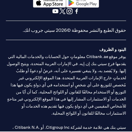
opens in a new tab
opens in a new tab
opens in a new tab
opens in a new tab
opens in a new tab
opens in a new tab
حقوق الطبع والنشر محفوظة ©2026 سيتي جروب انك.
البنود و الظروف
يوفر موقع Citibank.ae معلوماتٍ حول الحسابات والخدمات المالية التي
يقدمها فرع سيتي بنك إن.إيه. في الإمارات العربية المتحدة، ويتيح الوصول
إليها. ولا يُقصد به، ولا ينبغي تفسيره على أنه، عرضٌ أو دعوةٌ أو طلبٌ
لخدماتٍ خارج الإمارات العربية المتحدة. هذا الموقع الإلكتروني غير
مُخصص للتوزيع على أي شخصٍ أو استخدامه في أي دولةٍ يكون فيها هذا
التوزيع أو الاستخدام مخالفًا للقانون أو اللوائح المحلية، كما أن أيًا من
الخدمات أو الاستثمارات المشار إليها في هذا الموقع الإلكتروني غير متاحةٍ
للأشخاص المقيمين في أي دولةٍ يكون فيها تقديم هذه الخدمات أو
الاستثمارات مخالفًا للقانون أو اللوائح المحلية.
سيتي بنك هي علامة خدمة لشركة Citigroup Inc. أو .Citibank N.A ،