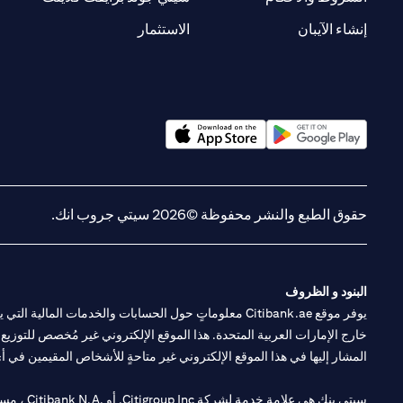
(opens in a new tab)
(opens in a new tab)
إنشاء الآيبان
الاستثمار
(opens in a new tab)
(opens in a new tab)
حقوق الطبع والنشر محفوظة ©2026 سيتي جروب انك.
البنود و الظروف
يوفر موقع Citibank.ae معلوماتٍ حول الحسابات والخدمات 
خارج الإمارات العربية المتحدة. هذا الموقع الإلكتروني غير مُخصص للتوزيع ع
المشار إليها في هذا الموقع الإلكتروني غير متاحةٍ للأشخاص المقيمين في أي د
سيتي بنك هي علامة خدمة لشركة Citigroup Inc. أو .Citibank N.A ، مستخدمة ومسجلة في جميع أنحاء العالم.