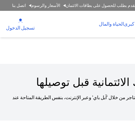
قدم بطلب للحصول على بطاقات الائتمان
الأسعار والرسوم
اتصل بنا
(opens in a new tab)
كبرى
الحياة والمال
(opens in a new tab)
تسجيل الدخول
لائتمانية قبل توصيلها
جر من خلال 'آبل باي' وعبر الإنترنت، بنفس الطريقة المتاحة عند