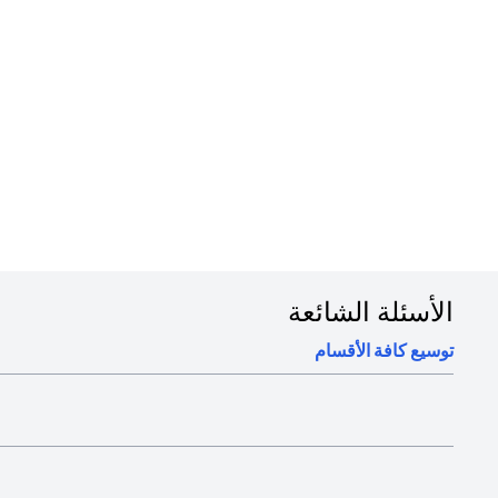
في دقائق
1. قم بتسجيل الدخول إلى تطبيق سيتي للهاتف المتحرك على هاتفك
2. قم بتفعيل بطاقتك الرقمية في التطبيق
3. أضف بطاقتك إلى محافظك الرقمية لبدء استخدامها أو استخدمها في المعاملات عبر الإنترنت
4. بإمكانك استخدام البطاقة الرقمية لما يصل إلى 15 معاملة بحد أقصى 1,000 درهم لكل معاملة
الأسئلة الشائعة
توسيع كافة الأقسام