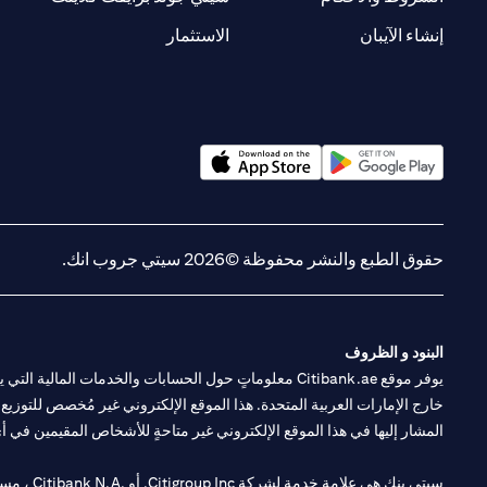
(opens in a new tab)
(opens in a new tab)
إنشاء الآيبان
الاستثمار
(opens in a new tab)
(opens in a new tab)
حقوق الطبع والنشر محفوظة ©2026 سيتي جروب انك.
البنود و الظروف
يوفر موقع Citibank.ae معلوماتٍ حول الحسابات والخدمات 
خارج الإمارات العربية المتحدة. هذا الموقع الإلكتروني غير مُخصص للتوزيع ع
المشار إليها في هذا الموقع الإلكتروني غير متاحةٍ للأشخاص المقيمين في أي د
سيتي بنك هي علامة خدمة لشركة Citigroup Inc. أو .Citibank N.A ، مستخدمة ومسجلة في جميع أنحاء العالم.