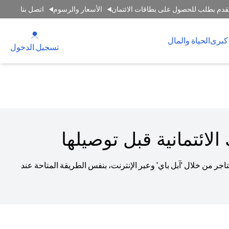
قدم بطلب للحصول على بطاقات الائتمان
الأسعار والرسوم
اتصل بنا
(opens in a new tab)
كبرى
الحياة والمال
(opens in a new tab)
تسجيل الدخول
لائتمانية قبل توصيلها
جر من خلال 'آبل باي' وعبر الإنترنت، بنفس الطريقة المتاحة عند