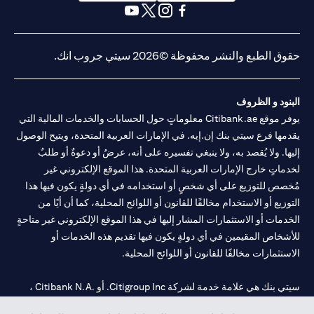
opens in a new tab
opens in a new tab
opens in a new tab
opens in a new tab
opens in a new tab
opens in a new tab
حقوق الطبع والنشر محفوظة ©2026 سيتي جروب انك.
البنود و الظروف
يوفر موقع Citibank.ae معلوماتٍ حول الحسابات والخدمات المالية التي
يقدمها فرع سيتي بنك إن.إيه. في الإمارات العربية المتحدة، ويتيح الوصول
إليها. ولا يُقصد به، ولا ينبغي تفسيره على أنه، عرضٌ أو دعوةٌ أو طلبٌ
لخدماتٍ خارج الإمارات العربية المتحدة. هذا الموقع الإلكتروني غير
مُخصص للتوزيع على أي شخصٍ أو استخدامه في أي دولةٍ يكون فيها هذا
التوزيع أو الاستخدام مخالفًا للقانون أو اللوائح المحلية، كما أن أيًا من
الخدمات أو الاستثمارات المشار إليها في هذا الموقع الإلكتروني غير متاحةٍ
للأشخاص المقيمين في أي دولةٍ يكون فيها تقديم هذه الخدمات أو
الاستثمارات مخالفًا للقانون أو اللوائح المحلية.
سيتي بنك هي علامة خدمة لشركة Citigroup Inc. أو .Citibank N.A ،
مستخدمة ومسجلة في جميع أنحاء العالم.