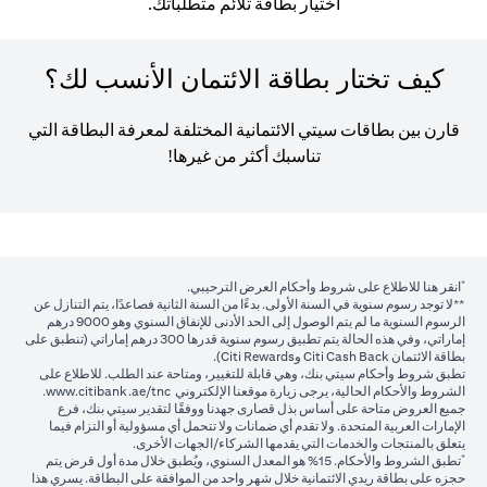
اختيار بطاقة تلائم متطلباتك.
كيف تختار بطاقة الائتمان الأنسب لك؟
قارن بين بطاقات سيتي الائتمانية المختلفة لمعرفة البطاقة التي
تناسبك أكثر من غيرها!
*
opens in a new tab
انقر هنا
للاطلاع على شروط وأحكام العرض الترحيبي.
**لا توجد رسوم سنوية في السنة الأولى. بدءًا من السنة الثانية فصاعدًا، يتم التنازل عن
الرسوم السنوية ما لم يتم الوصول إلى الحد الأدنى للإنفاق السنوي وهو 9000 درهم
إماراتي، وفي هذه الحالة يتم تطبيق رسوم سنوية قدرها 300 درهم إماراتي (تنطبق على
بطاقة الائتمان Citi Cash Back وCiti Rewards).
تطبق شروط وأحكام سيتي بنك، وهي قابلة للتغيير، ومتاحة عند الطلب. للاطلاع على
 new tab
الشروط والأحكام الحالية، يرجى زيارة موقعنا الإلكتروني
www.citibank.ae/tnc
.
جميع العروض متاحة على أساس بذل قصارى جهدنا ووفقًا لتقدير سيتي بنك، فرع
الإمارات العربية المتحدة. ولا تقدم أي ضمانات ولا تتحمل أي مسؤولية أو التزام فيما
يتعلق بالمنتجات والخدمات التي يقدمها الشركاء/الجهات الأخرى.
*
تطبق الشروط والأحكام. 15% هو المعدل السنوي، ويُطبق خلال مدة أول قرض يتم
حجزه على بطاقة ريدي الائتمانية خلال شهر واحد من الموافقة على البطاقة. يسري هذا