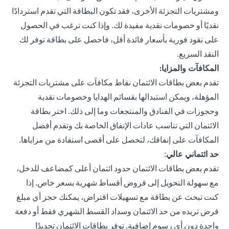
ومشتريات التجزئة الأخرى، فقد تكون البطاقة التي تقدم استردادًا
نقديًا أو خصومات نقدية مفيدة لك. وإذا كنت ترغب في الحصول
على نقود فورية بأسعار فائدة أقل، فاحصل على بطاقة توفر لك
النقد السريع.
المكافآت والمزايا:
تقدم بعض بطاقات الائتمان نقاط مكافآت على مشتريات التجزئة
المؤهلة، ويمكن استبدالها بقسائم الهدايا وخصومات نقدية
وحجوزات في الفنادق والمنتجعات وما إلى ذلك. اختر بطاقة
الائتمان التي تناسب عادات الإنفاق الخاصة بك وتقدم أفضل
المكافآت على إنفاقك، لتحصل على أقصى استفادة من مزاياها.
حد ائتماني عالي
:
تقدم بعض بطاقات الائتمان حدود ائتمان أعلى كمضاعف للدخل،
مع سهولة التحويل إلى قروض أقساط شهرية بسعر خاص. إذا
كنت تبحث عن بطاقة مع تسهيلات اقتراض، يمكنك حجز أي مبلغ
قرض تريده من حد الائتمان وسداد القسط الشهري فقط أو دفعة
واحدة دون أي رسوم إضافية. توفر بطاقات الائتمان تجديدًا