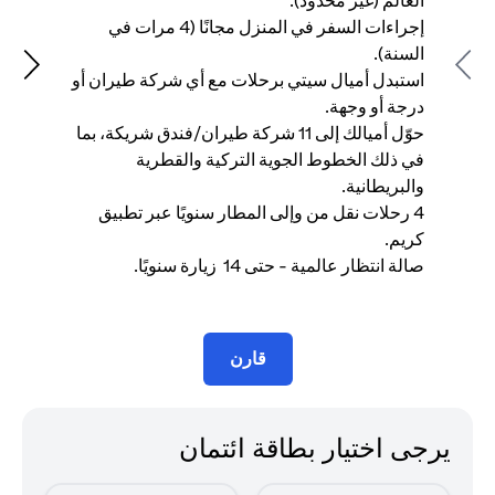
العالم (غير محدود).
إجراءات السفر في المنزل مجانًا (4 مرات في
في
السنة).
وا
Next
Previous
استبدل أميال سيتي برحلات مع أي شركة طيران أو
درجة أو وجهة.
كر
حوّل أميالك إلى 11 شركة طيران/فندق شريكة، بما
في ذلك الخطوط الجوية التركية والقطرية
سن
والبريطانية.
4 رحلات نقل من وإلى المطار سنويًا عبر تطبيق
وا
كريم.
صالة انتظار عالمية - حتى 14 زيارة سنويًا.
شه
قارن
يرجى اختيار بطاقة ائتمان