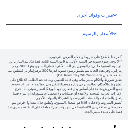
ميزات وفوائد أخرى
الأسعار والرسوم
*
(opens in a new tab)
انقر هنا
للاطلاع على شروط وأحكام العرض الترحيبي.
**لا توجد رسوم سنوية في السنة الأولى. بدءًا من السنة الثانية فصاعدًا، يتم التنازل عن
الرسوم السنوية ما لم يتم الوصول إلى الحد الأدنى للإنفاق السنوي وهو 9000 درهم
إماراتي، وفي هذه الحالة يتم تطبيق رسوم سنوية قدرها 300 درهم إماراتي (تنطبق على
بطاقة الائتمان Citi Cash Back وCiti Rewards).
تطبق شروط وأحكام سيتي بنك، وهي قابلة للتغيير، ومتاحة عند الطلب. للاطلاع على
(opens in a new tab)
الشروط والأحكام الحالية، يرجى زيارة موقعنا الإلكتروني
www.citibank.ae/tnc
.
جميع العروض متاحة على أساس بذل قصارى جهدنا ووفقًا لتقدير سيتي بنك، فرع
الإمارات العربية المتحدة. ولا تقدم أي ضمانات ولا تتحمل أي مسؤولية أو التزام فيما
يتعلق بالمنتجات والخدمات التي يقدمها الشركاء/الجهات الأخرى.
*
تطبق الشروط والأحكام.
15%
هو المعدل السنوي، ويُطبق خلال مدة أول قرض يتم
حجزه على بطاقة ريدي الائتمانية خلال شهر واحد من الموافقة على البطاقة. يسري هذا
فقط على عملاء سيتي الجدد.