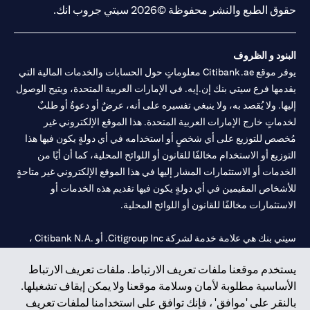
حقوق الطبع والنشر محفوظة ©2026 سيتي جروب انك.
البنود و الظروف
يوفر موقع Citibank.ae معلوماتٍ حول الحسابات والخدمات المالية التي
يقدمها فرع سيتي بنك إن.إيه. في الإمارات العربية المتحدة، ويتيح الوصول
إليها. ولا يُقصد به، ولا ينبغي تفسيره على أنه، عرضٌ أو دعوةٌ أو طلبٌ
لخدماتٍ خارج الإمارات العربية المتحدة. هذا الموقع الإلكتروني غير
مُخصص للتوزيع على أي شخصٍ أو استخدامه في أي دولةٍ يكون فيها هذا
التوزيع أو الاستخدام مخالفًا للقانون أو اللوائح المحلية، كما أن أيًا من
الخدمات أو الاستثمارات المشار إليها في هذا الموقع الإلكتروني غير متاحةٍ
للأشخاص المقيمين في أي دولةٍ يكون فيها تقديم هذه الخدمات أو
الاستثمارات مخالفًا للقانون أو اللوائح المحلية.
سيتي بنك هي علامة خدمة لشركة Citigroup Inc. أو .Citibank N.A ،
مستخدمة ومسجلة في جميع أنحاء العالم.
يستخدم موقعنا ملفات تعريف الارتباط. ملفات تعريف الارتباط
الأساسية مطلوبة لأمان وسلامة موقعنا ولا يمكن إيقاف تشغيلها.
سيتي بنك إن. إيه. الإمارات مسجل لدى مصرف الإمارات المركزي تحت
بالنقر على 'موافق' ، فإنك توافق على استخدامنا لملفات تعريف
أرقام التراخيص 202563 لفرع الوصل في دبي، 531989 لفرع مول