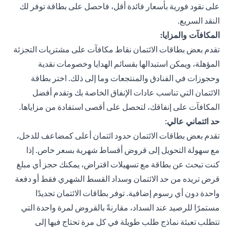
على نقود فورية بأسعار فائدة أقل، فاحصل على بطاقة توفر لك
النقد السريع.
المكافآت والمزايا:
تقدم بعض بطاقات الائتمان نقاط مكافآت على مشتريات التجزئة
المؤهلة، ويمكن استبدالها بقسائم الهدايا وخصومات نقدية
وحجوزات في الفنادق والمنتجعات وما إلى ذلك. اختر بطاقة
الائتمان التي تناسب عادات الإنفاق الخاصة بك وتقدم أفضل
المكافآت على إنفاقك، لتحصل على أقصى استفادة من مزاياها.
حد ائتماني عالي
:
تقدم بعض بطاقات الائتمان حدود ائتمان أعلى كمضاعف للدخل،
مع سهولة التحويل إلى قروض أقساط شهرية بسعر خاص. إذا
كنت تبحث عن بطاقة مع تسهيلات اقتراض، يمكنك حجز أي مبلغ
قرض تريده من حد الائتمان وسداد القسط الشهري فقط أو دفعة
واحدة دون أي رسوم إضافية. توفر بطاقات الائتمان تجديدًا
مستمرًا للرصيد عند السداد، مقارنةً بالقروض لمرة واحدة التي
تتطلب تعبئة نماذج طلب طويلة في كل مرة تحتاج فيها إلى