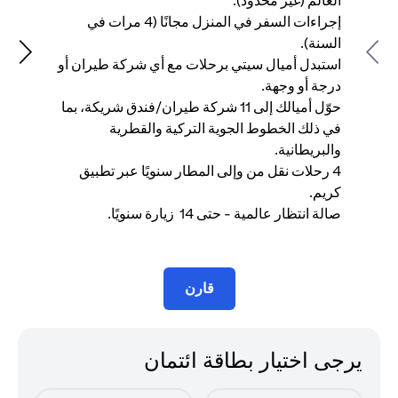
العالم (غير محدود).
إجراءات السفر في المنزل مجانًا (4 مرات في
في
السنة).
وا
Next
Previous
استبدل أميال سيتي برحلات مع أي شركة طيران أو
درجة أو وجهة.
كر
حوّل أميالك إلى 11 شركة طيران/فندق شريكة، بما
في ذلك الخطوط الجوية التركية والقطرية
سن
والبريطانية.
4 رحلات نقل من وإلى المطار سنويًا عبر تطبيق
وا
كريم.
صالة انتظار عالمية - حتى 14 زيارة سنويًا.
شه
قارن
يرجى اختيار بطاقة ائتمان