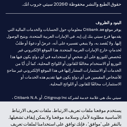
حقوق الطبع والنشر محفوظة ©2026 سيتي جروب انك.
البنود و الظروف
يوفر موقع Citibank.ae معلوماتٍ حول الحسابات والخدمات المالية التي
يقدمها فرع سيتي بنك إن.إيه. في الإمارات العربية المتحدة، ويتيح الوصول
إليها. ولا يُقصد به، ولا ينبغي تفسيره على أنه، عرضٌ أو دعوةٌ أو طلبٌ
لخدماتٍ خارج الإمارات العربية المتحدة. هذا الموقع الإلكتروني غير
مُخصص للتوزيع على أي شخصٍ أو استخدامه في أي دولةٍ يكون فيها هذا
التوزيع أو الاستخدام مخالفًا للقانون أو اللوائح المحلية، كما أن أيًا من
الخدمات أو الاستثمارات المشار إليها في هذا الموقع الإلكتروني غير متاحةٍ
للأشخاص المقيمين في أي دولةٍ يكون فيها تقديم هذه الخدمات أو
الاستثمارات مخالفًا للقانون أو اللوائح المحلية.
سيتي بنك هي علامة خدمة لشركة Citigroup Inc. أو .Citibank N.A ،
مستخدمة ومسجلة في جميع أنحاء العالم.
يستخدم موقعنا ملفات تعريف الارتباط. ملفات تعريف الارتباط
الأساسية مطلوبة لأمان وسلامة موقعنا ولا يمكن إيقاف تشغيلها.
سيتي بنك إن. إيه. الإمارات مسجل لدى مصرف الإمارات المركزي تحت
بالنقر على 'موافق' ، فإنك توافق على استخدامنا لملفات تعريف
أرقام التراخيص 202563 لفرع الوصل في دبي، 531989 لفرع مول