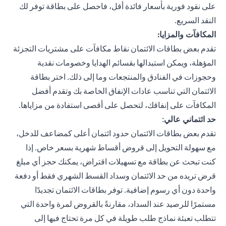
على نقود فورية بأسعار فائدة أقل، فاحصل على بطاقة توفر لك
النقد السريع.
المكافآت والمزايا:
تقدم بعض بطاقات الائتمان نقاط مكافآت على مشتريات التجزئة
المؤهلة، ويمكن استبدالها بقسائم الهدايا وخصومات نقدية
وحجوزات في الفنادق والمنتجعات وما إلى ذلك. اختر بطاقة
الائتمان التي تناسب عادات الإنفاق الخاصة بك وتقدم أفضل
المكافآت على إنفاقك، لتحصل على أقصى استفادة من مزاياها.
حد ائتماني عالي
:
تقدم بعض بطاقات الائتمان حدود ائتمان أعلى كمضاعف للدخل،
مع سهولة التحويل إلى قروض أقساط شهرية بسعر خاص. إذا
كنت تبحث عن بطاقة مع تسهيلات اقتراض، يمكنك حجز أي مبلغ
قرض تريده من حد الائتمان وسداد القسط الشهري فقط أو دفعة
واحدة دون أي رسوم إضافية. توفر بطاقات الائتمان تجديدًا
مستمرًا للرصيد عند السداد، مقارنةً بالقروض لمرة واحدة التي
تتطلب تعبئة نماذج طلب طويلة في كل مرة تحتاج فيها إلى