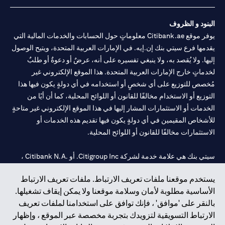
البنود و الظروف
يوفر موقع Citibank.ae معلوماتٍ حول الحسابات والخدمات المالية التي
يقدمها فرع سيتي بنك إن.إيه. في الإمارات العربية المتحدة، ويتيح الوصول
إليها. ولا يُقصد به، ولا ينبغي تفسيره على أنه، عرضٌ أو دعوةٌ أو طلبٌ
لخدماتٍ خارج الإمارات العربية المتحدة. هذا الموقع الإلكتروني غير
مُخصص للتوزيع على أي شخصٍ أو استخدامه في أي دولةٍ يكون فيها هذا
التوزيع أو الاستخدام مخالفًا للقانون أو اللوائح المحلية، كما أن أيًا من
الخدمات أو الاستثمارات المشار إليها في هذا الموقع الإلكتروني غير متاحةٍ
للأشخاص المقيمين في أي دولةٍ يكون فيها تقديم هذه الخدمات أو
الاستثمارات مخالفًا للقانون أو اللوائح المحلية.
سيتي بنك هي علامة خدمة لشركة Citigroup Inc. أو .Citibank N.A ،
مستخدمة ومسجلة في جميع أنحاء العالم.
يستخدم موقعنا ملفات تعريف الارتباط. ملفات تعريف الارتباط
الأساسية مطلوبة لأمان وسلامة موقعنا ولا يمكن إيقاف تشغيلها.
سيتي بنك إن. إيه. الإمارات مسجل لدى مصرف الإمارات المركزي تحت
بالنقر على 'موافق' ، فإنك توافق على استخدامنا لملفات تعريف
أرقام التراخيص 202563 لفرع الوصل في دبي، 531989 لفرع مول
الارتباط التسويقية لتزويدك بتجربة مخصصة عبر الموقع ، وإظهار
الإمارات في دبي، و
CN-1002019
لفرع أبوظبي. هاتف: 4000 311 04.