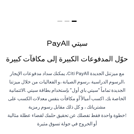
سيتي PayAll
حوّل المدفوعات الكبيرة إلى مكافآت كبيرة
مع ميزتنل الجديدة Citi PayAll، يمكنك سداد مدفوعات الإيجار
،الرسوم الدراسية ،رسوم الصيانة ،و الفعاليات من خلال ميزتنا
الجديدة تماماً "سيتي باي أول" بإستخدام بطاقة سيتي .الائتمانية
الخاصة بك. اكسب أميالاً أو مكافآت بنفس معدلات الكسب على
مشترياتك ، و كل ذلك مقابل رسوم رمزية
!خطوة واحدة فقط تفصلك عن تحقيق حلمك لقضاء عطلة مثالية
أو الخروج في جولة تسوق مثيرة