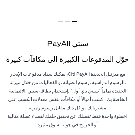
سيتي PayAll
حوّل المدفوعات الكبيرة إلى مكافآت كبيرة
مع ميزتنل الجديدة Citi PayAll، يمكنك سداد مدفوعات الإيجار
،الرسوم الدراسية ،رسوم الصيانة ،و الفعاليات من خلال ميزتنا
الجديدة تماماً "سيتي باي أول" بإستخدام بطاقة سيتي .الائتمانية
الخاصة بك. اكسب أميالاً أو مكافآت بنفس معدلات الكسب على
مشترياتك ، و كل ذلك مقابل رسوم رمزية
!خطوة واحدة فقط تفصلك عن تحقيق حلمك لقضاء عطلة مثالية
أو الخروج في جولة تسوق مثيرة