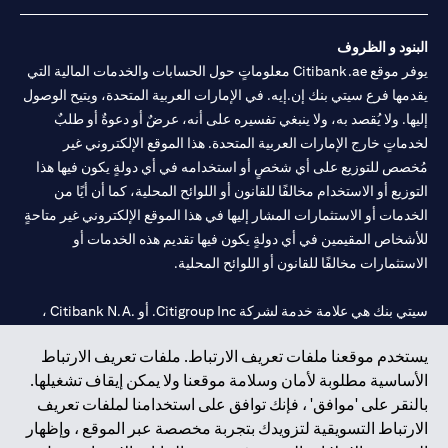
البنود و الظروف
يوفر موقع Citibank.ae معلوماتٍ حول الحسابات والخدمات المالية التي
يقدمها فرع سيتي بنك إن.إيه. في الإمارات العربية المتحدة، ويتيح الوصول
إليها. ولا يُقصد به، ولا ينبغي تفسيره على أنه، عرضٌ أو دعوةٌ أو طلبٌ
لخدماتٍ خارج الإمارات العربية المتحدة. هذا الموقع الإلكتروني غير
مُخصص للتوزيع على أي شخصٍ أو استخدامه في أي دولةٍ يكون فيها هذا
التوزيع أو الاستخدام مخالفًا للقانون أو اللوائح المحلية، كما أن أيًا من
الخدمات أو الاستثمارات المشار إليها في هذا الموقع الإلكتروني غير متاحةٍ
للأشخاص المقيمين في أي دولةٍ يكون فيها تقديم هذه الخدمات أو
الاستثمارات مخالفًا للقانون أو اللوائح المحلية.
سيتي بنك هي علامة خدمة لشركة Citigroup Inc. أو .Citibank N.A ،
مستخدمة ومسجلة في جميع أنحاء العالم.
يستخدم موقعنا ملفات تعريف الارتباط. ملفات تعريف الارتباط
الأساسية مطلوبة لأمان وسلامة موقعنا ولا يمكن إيقاف تشغيلها.
سيتي بنك إن. إيه. الإمارات مسجل لدى مصرف الإمارات المركزي تحت
بالنقر على 'موافق' ، فإنك توافق على استخدامنا لملفات تعريف
أرقام التراخيص 202563 لفرع الوصل في دبي، 531989 لفرع مول
الارتباط التسويقية لتزويدك بتجربة مخصصة عبر الموقع ، وإظهار
الإمارات في دبي، و
CN-1002019
لفرع أبوظبي. هاتف: 4000 311 04.