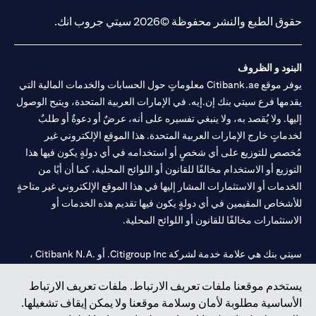
حقوق الطبع والنشر محفوظة ©2026 سيتي جروب انك.
البنود و الظروف
يوفر موقع Citibank.ae معلوماتٍ حول الحسابات والخدمات المالية التي
يقدمها فرع سيتي بنك إن.إيه. في الإمارات العربية المتحدة، ويتيح الوصول
إليها. ولا يُقصد به، ولا ينبغي تفسيره على أنه، عرضٌ أو دعوةٌ أو طلبٌ
لخدماتٍ خارج الإمارات العربية المتحدة. هذا الموقع الإلكتروني غير
مُخصص للتوزيع على أي شخصٍ أو استخدامه في أي دولةٍ يكون فيها هذا
التوزيع أو الاستخدام مخالفًا للقانون أو اللوائح المحلية، كما أن أيًا من
الخدمات أو الاستثمارات المشار إليها في هذا الموقع الإلكتروني غير متاحةٍ
للأشخاص المقيمين في أي دولةٍ يكون فيها تقديم هذه الخدمات أو
الاستثمارات مخالفًا للقانون أو اللوائح المحلية.
سيتي بنك هي علامة خدمة لشركة Citigroup Inc. أو .Citibank N.A ،
مستخدمة ومسجلة في جميع أنحاء العالم.
يستخدم موقعنا ملفات تعريف الارتباط. ملفات تعريف الارتباط
الأساسية مطلوبة لأمان وسلامة موقعنا ولا يمكن إيقاف تشغيلها.
سيتي بنك إن. إيه. الإمارات مسجل لدى مصرف الإمارات المركزي تحت