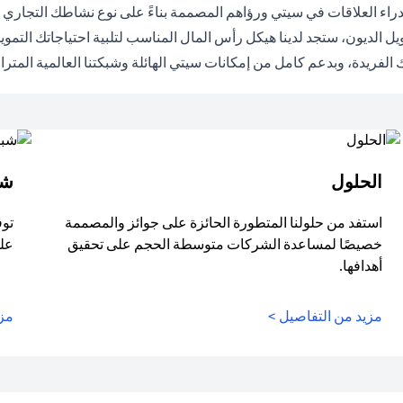
راء العلاقات في سيتي ورؤاهم المصممة بناءً على نوع نشاطك التجاري عل
ل الديون، ستجد لدينا هيكل رأس المال المناسب لتلبية احتياجاتك التم
الفريدة، وبدعم كامل من إمكانات سيتي الهائلة وشبكتنا العالمية المترا
الحلول
شب
استفد من حلولنا المتطورة الحائزة على جوائز والمصممة
توف
خصيصًا لمساعدة الشركات متوسطة الحجم على تحقيق
على
أهدافها.
مزيد من التفاصيل >
مزي