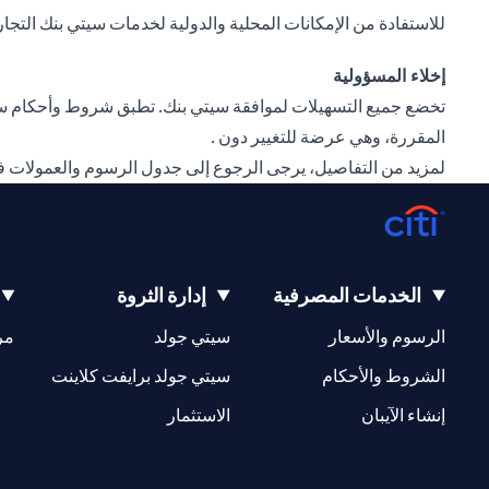
للاستفادة من الإمكانات المحلية والدولية لخدمات سيتي بنك التجارية، وتنمية أعمالك بشكل أكبر،
إخلاء المسؤولية
تخضع جميع التسهيلات لموافقة سيتي بنك. تطبق شروط وأحكام سيت
المقررة، وهي عرضة للتغيير دون .
لمزيد من التفاصيل، يرجى الرجوع إلى جدول الرسوم والعمولات 
الخدمات المصرفية
إدارة الثروة
(opens in a new tab)
(opens in a new tab)
الرسوم والأسعار
سيتي جولد
مر
(opens in a new tab)
(opens in a new tab)
الشروط والأحكام
سيتي جولد برايفت كلاينت
(opens in a new tab)
(opens in a new tab)
إنشاء الآيبان
الاستثمار