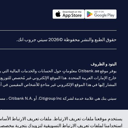
(opens in a new tab)
(opens in a new tab)
حقوق الطبع والنشر محفوظة ©2026 سيتي جروب انك.
البنود و الظروف
يوفر موقع Citibank.ae معلوماتٍ حول الحسابات والخدمات 
خارج الإمارات العربية المتحدة. هذا الموقع الإلكتروني غير مُخصص للتوزيع ع
المشار إليها في هذا الموقع الإلكتروني غير متاحةٍ للأشخاص المقيمين في أي د
سيتي بنك هي علامة خدمة لشركة Citigroup Inc. أو .Citibank N.A ، مستخدمة ومسجلة في جميع أنحاء العالم.
سيتي بنك إن. إيه. الإمارات مسجل لدى مصرف الإمارات المركزي تحت أرقام التراخيص 202563 لفرع الوصل في دبي، 531989 لفرع
يستخدم موقعنا ملفات تعريف الارتباط. ملفات تعريف الارتباط الأساسي
فرع سيتي بنك إن إيه - الإمارات العربية المتحدة مرخص من مصرف الإمارا
استخدامنا لملفات تعريف الارتباط التسويقية لتزويدك بتجربة مخصصة ع