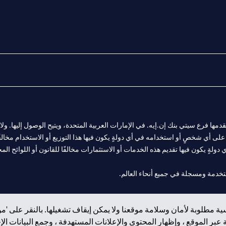
المالية التي يقدمها فرع سيتي بنك إن.إيه. في الإمارات العربية المتحدة، ويتيح الوصول إليه
لى أي شخصٍ أو استخدامه في أي دولةٍ يكون فيها هذا التوزيع أو الاستخدام مخالفًا ل
ولةٍ يكون فيها تقديم هذه الخدمات أو الاستثمارات مخالفًا للقانون أو اللوائح المح
 مول الإمارات في دبي، و
ة مطلوبة لأمان وسلامة موقعنا ولا يمكن إيقاف تشغيلها. بالنقر على 'مو
ت العربية المتحدة المركزي كفرع لبنك أجنبي.
بر الموقع ، وإظهار المحتوى والإعلانات المستهدفة ، وجمع البيانات ال