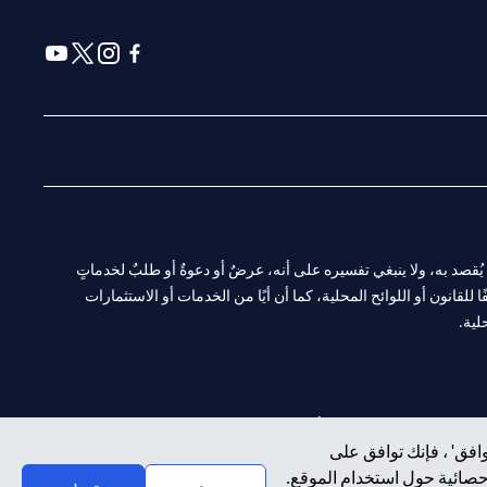
(opens in a new tab)
(opens in a new tab)
(opens in a new tab)
(opens in a new tab)
ا. ولا يُقصد به، ولا ينبغي تفسيره على أنه، عرضٌ أو دعوةٌ أو طلبٌ لخدماتٍ
لقانون أو اللوائح المحلية، كما أن أيًا من الخدمات أو الاستثمارات
لية.
CN-1002019
لفرع أبوظبي. هاتف: 4000 311 04.
افق' ، فإنك توافق على
إحصائية حول استخدام الموقع.
سيتي بنك إن إيه الإمارات العربية المتحدة مرخص من هيئة الأوراق المالية والسلع في الإمارات العربية المتحدة ("SCA") للقيام بالنشاط المالي لـ أ) الاستشارات المالية والتعريف والترويج بموجب ترخيص رقم 20200000097 ب)