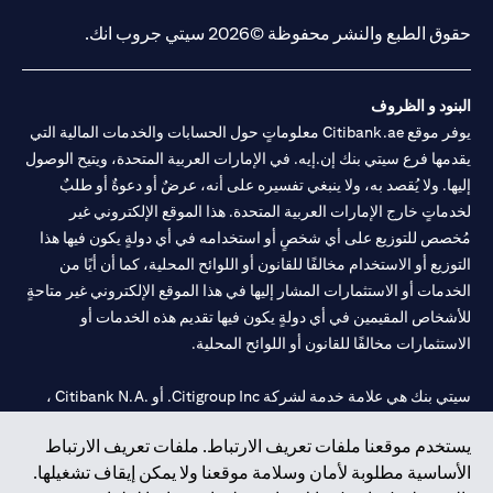
حقوق الطبع والنشر محفوظة ©2026 سيتي جروب انك.
البنود و الظروف
يوفر موقع Citibank.ae معلوماتٍ حول الحسابات والخدمات المالية التي
يقدمها فرع سيتي بنك إن.إيه. في الإمارات العربية المتحدة، ويتيح الوصول
إليها. ولا يُقصد به، ولا ينبغي تفسيره على أنه، عرضٌ أو دعوةٌ أو طلبٌ
لخدماتٍ خارج الإمارات العربية المتحدة. هذا الموقع الإلكتروني غير
مُخصص للتوزيع على أي شخصٍ أو استخدامه في أي دولةٍ يكون فيها هذا
التوزيع أو الاستخدام مخالفًا للقانون أو اللوائح المحلية، كما أن أيًا من
الخدمات أو الاستثمارات المشار إليها في هذا الموقع الإلكتروني غير متاحةٍ
للأشخاص المقيمين في أي دولةٍ يكون فيها تقديم هذه الخدمات أو
الاستثمارات مخالفًا للقانون أو اللوائح المحلية.
سيتي بنك هي علامة خدمة لشركة Citigroup Inc. أو .Citibank N.A ،
مستخدمة ومسجلة في جميع أنحاء العالم.
يستخدم موقعنا ملفات تعريف الارتباط. ملفات تعريف الارتباط
الأساسية مطلوبة لأمان وسلامة موقعنا ولا يمكن إيقاف تشغيلها.
سيتي بنك إن. إيه. الإمارات مسجل لدى مصرف الإمارات المركزي تحت