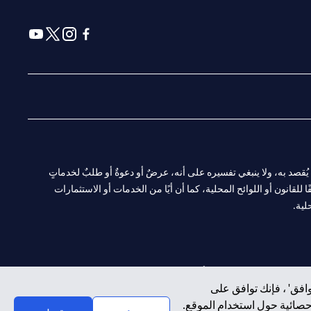
(opens in a new tab)
(opens in a new tab)
(opens in a new tab)
(opens in a new tab)
ا. ولا يُقصد به، ولا ينبغي تفسيره على أنه، عرضٌ أو دعوةٌ أو طلبٌ لخدماتٍ
لقانون أو اللوائح المحلية، كما أن أيًا من الخدمات أو الاستثمارات
لية.
CN-1002019
لفرع أبوظبي. هاتف: 4000 311 04.
افق' ، فإنك توافق على
إحصائية حول استخدام الموقع.
سيتي بنك إن إيه الإمارات العربية المتحدة مرخص من هيئة الأوراق المالية والسلع في الإمارات العربية المتحدة ("SCA") للقيام بالنشاط المالي لـ أ) الاستشارات المالية والتعريف والترويج بموجب ترخيص رقم 20200000097 ب)