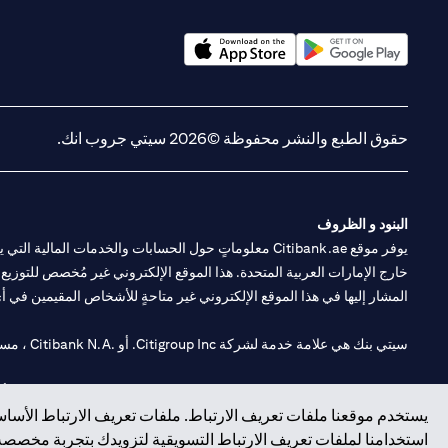
(opens in a new tab)
(opens in a new tab)
حقوق الطبع والنشر محفوظة ©2026 سيتي جروب انك.
البنود و الظروف
يوفر موقع Citibank.ae معلوماتٍ حول الحسابات والخدمات 
خارج الإمارات العربية المتحدة. هذا الموقع الإلكتروني غير مُخصص للتوزيع ع
المشار إليها في هذا الموقع الإلكتروني غير متاحةٍ للأشخاص المقيمين في أي د
سيتي بنك هي علامة خدمة لشركة Citigroup Inc. أو .Citibank N.A ، مستخدمة ومسجلة في جميع أنحاء العالم.
سيتي بنك إن. إيه. الإمارات مسجل لدى مصرف الإمارات المركزي تحت أرقام التراخيص 202563 لفرع الوصل في دبي، 531989 لفرع
يستخدم موقعنا ملفات تعريف الارتباط. ملفات تعريف الارتباط الأساسي
فرع سيتي بنك إن إيه - الإمارات العربية المتحدة مرخص من مصرف الإمارا
استخدامنا لملفات تعريف الارتباط التسويقية لتزويدك بتجربة مخصصة ع