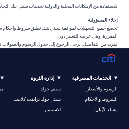
للاستفادة من الإمكانات المحلية والدولية لخدمات سيتي بنك التجارية، وتنمية أعمالك بشكل أكبر،
إخلاء المسؤولية
تخضع جميع التسهيلات لموافقة سيتي بنك. تطبق شروط وأحكام سيت
المقررة، وهي عرضة للتغيير دون .
لمزيد من التفاصيل، يرجى الرجوع إلى جدول الرسوم والعمولات 
الخدمات المصرفية
إدارة الثروة
(opens in a new tab)
(opens in a new tab)
الرسوم والأسعار
سيتي جولد
مر
(opens in a new tab)
(opens in a new tab)
الشروط والأحكام
سيتي جولد برايفت كلاينت
(opens in a new tab)
(opens in a new tab)
إنشاء الآيبان
الاستثمار