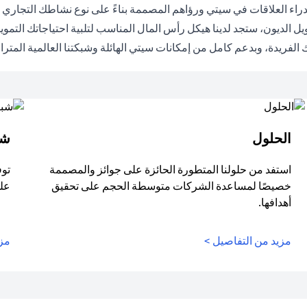
راء العلاقات في سيتي ورؤاهم المصممة بناءً على نوع نشاطك التجاري عل
ل الديون، ستجد لدينا هيكل رأس المال المناسب لتلبية احتياجاتك التم
الفريدة، وبدعم كامل من إمكانات سيتي الهائلة وشبكتنا العالمية المترا
الحلول
شب
استفد من حلولنا المتطورة الحائزة على جوائز والمصممة
توف
خصيصًا لمساعدة الشركات متوسطة الحجم على تحقيق
على
أهدافها.
مزيد من التفاصيل >
مزي