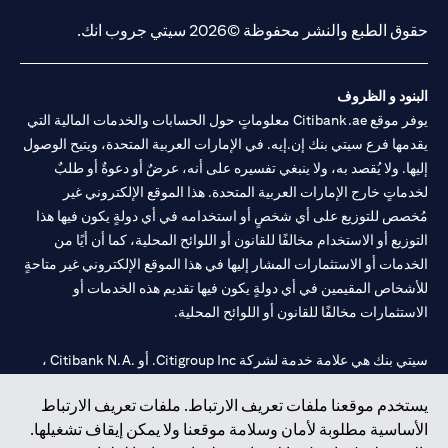
حقوق الطبع والنشر محفوظة ©2026 سيتي جروب انك.
البنود و الظروف
يوفر موقع Citibank.ae معلوماتٍ حول الحسابات والخدمات المالية التي
يقدمها فرع سيتي بنك إن.إيه. في الإمارات العربية المتحدة، ويتيح الوصول
إليها. ولا يُقصد به، ولا ينبغي تفسيره على أنه، عرضٌ أو دعوةٌ أو طلبٌ
لخدماتٍ خارج الإمارات العربية المتحدة. هذا الموقع الإلكتروني غير
مُخصص للتوزيع على أي شخصٍ أو استخدامه في أي دولةٍ يكون فيها هذا
التوزيع أو الاستخدام مخالفًا للقانون أو اللوائح المحلية، كما أن أيًا من
الخدمات أو الاستثمارات المشار إليها في هذا الموقع الإلكتروني غير متاحةٍ
للأشخاص المقيمين في أي دولةٍ يكون فيها تقديم هذه الخدمات أو
الاستثمارات مخالفًا للقانون أو اللوائح المحلية.
سيتي بنك هي علامة خدمة لشركة Citigroup Inc. أو .Citibank N.A ،
مستخدمة ومسجلة في جميع أنحاء العالم.
يستخدم موقعنا ملفات تعريف الارتباط. ملفات تعريف الارتباط
الأساسية مطلوبة لأمان وسلامة موقعنا ولا يمكن إيقاف تشغيلها.
سيتي بنك إن. إيه. الإمارات مسجل لدى مصرف الإمارات المركزي تحت