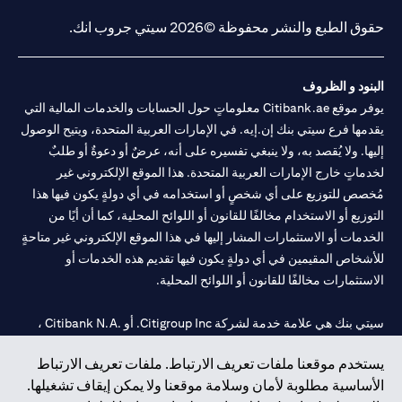
حقوق الطبع والنشر محفوظة ©2026 سيتي جروب انك.
البنود و الظروف
يوفر موقع Citibank.ae معلوماتٍ حول الحسابات والخدمات المالية التي
يقدمها فرع سيتي بنك إن.إيه. في الإمارات العربية المتحدة، ويتيح الوصول
إليها. ولا يُقصد به، ولا ينبغي تفسيره على أنه، عرضٌ أو دعوةٌ أو طلبٌ
لخدماتٍ خارج الإمارات العربية المتحدة. هذا الموقع الإلكتروني غير
مُخصص للتوزيع على أي شخصٍ أو استخدامه في أي دولةٍ يكون فيها هذا
التوزيع أو الاستخدام مخالفًا للقانون أو اللوائح المحلية، كما أن أيًا من
الخدمات أو الاستثمارات المشار إليها في هذا الموقع الإلكتروني غير متاحةٍ
للأشخاص المقيمين في أي دولةٍ يكون فيها تقديم هذه الخدمات أو
الاستثمارات مخالفًا للقانون أو اللوائح المحلية.
سيتي بنك هي علامة خدمة لشركة Citigroup Inc. أو .Citibank N.A ،
مستخدمة ومسجلة في جميع أنحاء العالم.
يستخدم موقعنا ملفات تعريف الارتباط. ملفات تعريف الارتباط
الأساسية مطلوبة لأمان وسلامة موقعنا ولا يمكن إيقاف تشغيلها.
سيتي بنك إن. إيه. الإمارات مسجل لدى مصرف الإمارات المركزي تحت