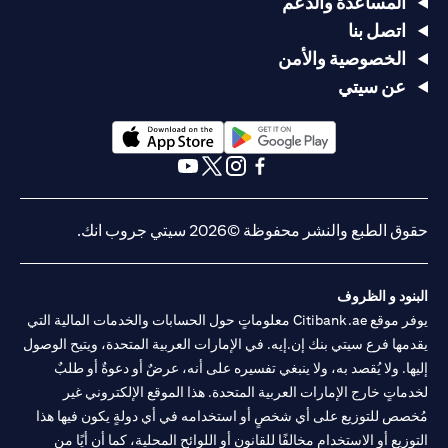
المساعدة والدعم
اتصل بنا
الخصوصية والأمن
عن سيتي
(opens in a new tab)
(opens in a new tab)
(opens in a new tab)
(opens in a new tab)
(opens in a new tab)
(opens in a new tab)
حقوق الطبع والنشر محفوظة ©2026 سيتي جروب انك.
البنود و الظروف
يوفر موقع Citibank.ae معلوماتٍ حول الحسابات والخدمات المالية التي
يقدمها فرع سيتي بنك إن.إيه. في الإمارات العربية المتحدة، ويتيح الوصول
إليها. ولا يُقصد به، ولا ينبغي تفسيره على أنه، عرضٌ أو دعوةٌ أو طلبٌ
لخدماتٍ خارج الإمارات العربية المتحدة. هذا الموقع الإلكتروني غير
مُخصص للتوزيع على أي شخصٍ أو استخدامه في أي دولةٍ يكون فيها هذا
التوزيع أو الاستخدام مخالفًا للقانون أو اللوائح المحلية، كما أن أيًا من