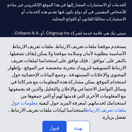
الخدمات أو الاستثمارات المشار إليها في هذا الموقع الإلكتروني غير متاحةٍ
للأشخاص المقيمين في أي دولةٍ يكون فيها تقديم هذه الخدمات أو
الاستثمارات مخالفًا للقانون أو اللوائح المحلية.
سيتي بنك هي علامة خدمة لشركة Citigroup Inc. أو .Citibank N.A ،
مستخدمة ومسجلة في جميع أنحاء العالم.
يستخدم موقعنا ملفات تعريف الارتباط. ملفات تعريف الارتباط
الأساسية مطلوبة لأمان وسلامة موقعنا ولا يمكن إيقاف تشغيلها.
سيتي بنك إن. إيه. الإمارات مسجل لدى مصرف الإمارات المركزي تحت
بالنقر على 'موافق' ، فإنك توافق على استخدامنا لملفات تعريف
أرقام التراخيص 202563 لفرع الوصل في دبي، 531989 لفرع مول
الارتباط التسويقية لتزويدك بتجربة مخصصة عبر الموقع ، وإظهار
الإمارات في دبي، و
CN-1002019
لفرع أبوظبي. هاتف: 4000 311 04.
المحتوى والإعلانات المستهدفة ، وجمع البيانات الإحصائية حول
فرع سيتي بنك إن إيه - الإمارات العربية المتحدة مرخص من مصرف
استخدام الموقع. يمكن مشاركة هذه المعلومات مع شركائنا في
الإمارات العربية المتحدة المركزي كفرع لبنك أجنبي.
وسائل التواصل الاجتماعي والإعلان والتحليل والذين قد يجمعونها
سيتي بنك إن إيه الإمارات العربية المتحدة مرخص من هيئة الأوراق المالية
مع المعلومات الأخرى التي قدمتها لهم أو التي جمعوها من
والسلع في الإمارات العربية المتحدة ("SCA") للقيام بالنشاط المالي لـ أ)
استخدامك لخدماتهم. لمعرفة المزيد حول كيفية
معلومات حول
الاستشارات المالية والتعريف والترويج بموجب ترخيص رقم
ملفات تعريف الارتباط
استخدامنا لبيانات ملفات تعريف الارتباط ،
20200000097 ب) وسيط تداول في الأسواق الدولية بموجب ترخيص
تفضل بزيارة.
رقم 20200000198 ج) إدارة المحافظ بموجب ترخيص رقم
20200000240 د) الحفظ بموجب ترخيص رقم 602003.
تهيئة
قبول