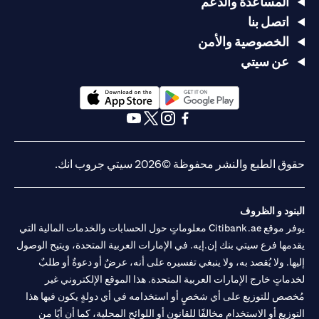
المساعدة والدعم
اتصل بنا
الخصوصية والأمن
عن سيتي
opens in a new tab
opens in a new tab
opens in a new tab
opens in a new tab
opens in a new tab
opens in a new tab
حقوق الطبع والنشر محفوظة ©2026 سيتي جروب انك.
البنود و الظروف
يوفر موقع Citibank.ae معلوماتٍ حول الحسابات والخدمات المالية التي
يقدمها فرع سيتي بنك إن.إيه. في الإمارات العربية المتحدة، ويتيح الوصول
إليها. ولا يُقصد به، ولا ينبغي تفسيره على أنه، عرضٌ أو دعوةٌ أو طلبٌ
لخدماتٍ خارج الإمارات العربية المتحدة. هذا الموقع الإلكتروني غير
مُخصص للتوزيع على أي شخصٍ أو استخدامه في أي دولةٍ يكون فيها هذا
التوزيع أو الاستخدام مخالفًا للقانون أو اللوائح المحلية، كما أن أيًا من