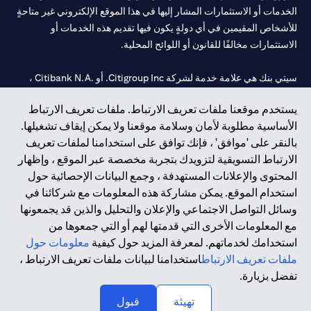
الخدمات أو الاستثمارات المشار إليها في هذا الموقع الإلكتروني غير متاحةٍ
للأشخاص المقيمين في أي دولةٍ يكون فيها تقديم هذه الخدمات أو
الاستثمارات مخالفًا للقانون أو اللوائح المحلية.
سيتي بنك هي علامة خدمة لشركة Citigroup Inc. أو .Citibank N.A ،
مستخدمة ومسجلة في جميع أنحاء العالم.
يستخدم موقعنا ملفات تعريف الارتباط. ملفات تعريف الارتباط
الأساسية مطلوبة لأمان وسلامة موقعنا ولا يمكن إيقاف تشغيلها.
سيتي بنك إن. إيه. الإمارات مسجل لدى مصرف الإمارات المركزي تحت
بالنقر على 'موافق' ، فإنك توافق على استخدامنا لملفات تعريف
أرقام التراخيص 202563 لفرع الوصل في دبي، 531989 لفرع مول
الارتباط التسويقية لتزويدك بتجربة مخصصة عبر الموقع ، وإظهار
الإمارات في دبي، و CN-1002019 لفرع أبوظبي. هاتف: 4000 311 04.
المحتوى والإعلانات المستهدفة ، وجمع البيانات الإحصائية حول
فرع سيتي بنك إن إيه - الإمارات العربية المتحدة مرخص من مصرف
استخدام الموقع. يمكن مشاركة هذه المعلومات مع شركائنا في
الإمارات العربية المتحدة المركزي كفرع لبنك أجنبي.
وسائل التواصل الاجتماعي والإعلان والتحليل والذين قد يجمعونها
سيتي بنك إن إيه الإمارات العربية المتحدة مرخص من هيئة الأوراق المالية
مع المعلومات الأخرى التي قدمتها لهم أو التي جمعوها من
والسلع في الإمارات العربية المتحدة ("SCA") للقيام بالنشاط المالي لـ أ)
استخدامك لخدماتهم. لمعرفة المزيد حول كيفية
معلومات حول
الاستشارات المالية والتعريف والترويج بموجب ترخيص رقم
ملفات تعريف الارتباط
استخدامنا لبيانات ملفات تعريف الارتباط ،
20200000097 ب) وسيط تداول في الأسواق الدولية بموجب ترخيص
تفضل بزيارة.
رقم 20200000198 ج) إدارة المحافظ بموجب ترخيص رقم
20200000240 د) الحفظ بموجب ترخيص رقم 602003.
تهيئة
قبول