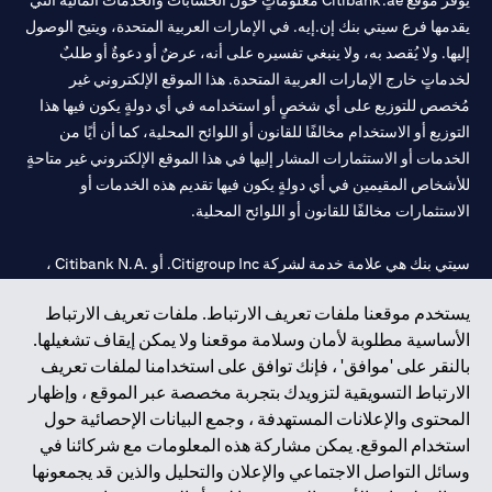
يوفر موقع Citibank.ae معلوماتٍ حول الحسابات والخدمات المالية التي
يقدمها فرع سيتي بنك إن.إيه. في الإمارات العربية المتحدة، ويتيح الوصول
إليها. ولا يُقصد به، ولا ينبغي تفسيره على أنه، عرضٌ أو دعوةٌ أو طلبٌ
لخدماتٍ خارج الإمارات العربية المتحدة. هذا الموقع الإلكتروني غير
مُخصص للتوزيع على أي شخصٍ أو استخدامه في أي دولةٍ يكون فيها هذا
التوزيع أو الاستخدام مخالفًا للقانون أو اللوائح المحلية، كما أن أيًا من
الخدمات أو الاستثمارات المشار إليها في هذا الموقع الإلكتروني غير متاحةٍ
للأشخاص المقيمين في أي دولةٍ يكون فيها تقديم هذه الخدمات أو
الاستثمارات مخالفًا للقانون أو اللوائح المحلية.
سيتي بنك هي علامة خدمة لشركة Citigroup Inc. أو .Citibank N.A ،
مستخدمة ومسجلة في جميع أنحاء العالم.
يستخدم موقعنا ملفات تعريف الارتباط. ملفات تعريف الارتباط
الأساسية مطلوبة لأمان وسلامة موقعنا ولا يمكن إيقاف تشغيلها.
سيتي بنك إن. إيه. الإمارات مسجل لدى مصرف الإمارات المركزي تحت
بالنقر على 'موافق' ، فإنك توافق على استخدامنا لملفات تعريف
أرقام التراخيص 202563 لفرع الوصل في دبي، 531989 لفرع مول
الارتباط التسويقية لتزويدك بتجربة مخصصة عبر الموقع ، وإظهار
الإمارات في دبي، و
CN-1002019
لفرع أبوظبي. هاتف: 4000 311 04.
المحتوى والإعلانات المستهدفة ، وجمع البيانات الإحصائية حول
فرع سيتي بنك إن إيه - الإمارات العربية المتحدة مرخص من مصرف
استخدام الموقع. يمكن مشاركة هذه المعلومات مع شركائنا في
الإمارات العربية المتحدة المركزي كفرع لبنك أجنبي.
وسائل التواصل الاجتماعي والإعلان والتحليل والذين قد يجمعونها
سيتي بنك إن إيه الإمارات العربية المتحدة مرخص من هيئة الأوراق المالية