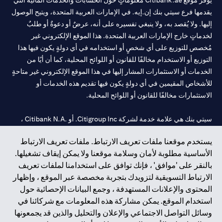
يوفر موقع Citibank.ae معلوماتٍ حول الحسابات والخدمات المالية التي
يقدمها فرع سيتي بنك إن.إيه. في الإمارات العربية المتحدة، ويتيح الوصول
إليها. ولا يُقصد به، ولا ينبغي تفسيره على أنه، عرضٌ أو دعوةٌ أو طلبٌ
لخدماتٍ خارج الإمارات العربية المتحدة. هذا الموقع الإلكتروني غير
مُخصص للتوزيع على أي شخصٍ أو استخدامه في أي دولةٍ يكون فيها هذا
التوزيع أو الاستخدام مخالفًا للقانون أو اللوائح المحلية، كما أن أيًا من
الخدمات أو الاستثمارات المشار إليها في هذا الموقع الإلكتروني غير متاحةٍ
للأشخاص المقيمين في أي دولةٍ يكون فيها تقديم هذه الخدمات أو
الاستثمارات مخالفًا للقانون أو اللوائح المحلية.
سيتي بنك هي علامة خدمة لشركة Citigroup Inc. أو .Citibank N.A ،
مستخدمة ومسجلة في جميع أنحاء العالم.
يستخدم موقعنا ملفات تعريف الارتباط. ملفات تعريف الارتباط
الأساسية مطلوبة لأمان وسلامة موقعنا ولا يمكن إيقاف تشغيلها.
سيتي بنك إن. إيه. الإمارات مسجل لدى مصرف الإمارات المركزي تحت
بالنقر على 'موافق' ، فإنك توافق على استخدامنا لملفات تعريف
أرقام التراخيص 202563 لفرع الوصل في دبي، 531989 لفرع مول
الارتباط التسويقية لتزويدك بتجربة مخصصة عبر الموقع ، وإظهار
الإمارات في دبي، و CN-1002019 لفرع أبوظبي. هاتف: 4000 311 04.
المحتوى والإعلانات المستهدفة ، وجمع البيانات الإحصائية حول
فرع سيتي بنك إن إيه - الإمارات العربية المتحدة مرخص من مصرف
استخدام الموقع. يمكن مشاركة هذه المعلومات مع شركائنا في
الإمارات العربية المتحدة المركزي كفرع لبنك أجنبي.
وسائل التواصل الاجتماعي والإعلان والتحليل والذين قد يجمعونها
سيتي بنك إن إيه الإمارات العربية المتحدة مرخص من هيئة الأوراق المالية