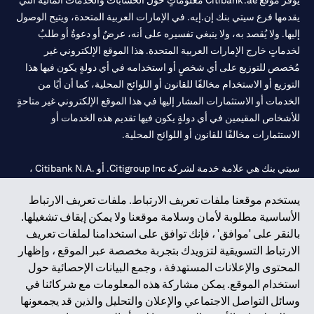
يوفر موقع Citibank.ae معلوماتٍ حول الحسابات والخدمات المالية التي
يقدمها فرع سيتي بنك إن.إيه. في الإمارات العربية المتحدة، ويتيح الوصول
إليها. ولا يُقصد به، ولا ينبغي تفسيره على أنه، عرضٌ أو دعوةٌ أو طلبٌ
لخدماتٍ خارج الإمارات العربية المتحدة. هذا الموقع الإلكتروني غير
مُخصص للتوزيع على أي شخصٍ أو استخدامه في أي دولةٍ يكون فيها هذا
التوزيع أو الاستخدام مخالفًا للقانون أو اللوائح المحلية، كما أن أيًا من
الخدمات أو الاستثمارات المشار إليها في هذا الموقع الإلكتروني غير متاحةٍ
للأشخاص المقيمين في أي دولةٍ يكون فيها تقديم هذه الخدمات أو
الاستثمارات مخالفًا للقانون أو اللوائح المحلية.
سيتي بنك هي علامة خدمة لشركة Citigroup Inc. أو .Citibank N.A ،
مستخدمة ومسجلة في جميع أنحاء العالم.
يستخدم موقعنا ملفات تعريف الارتباط. ملفات تعريف الارتباط
الأساسية مطلوبة لأمان وسلامة موقعنا ولا يمكن إيقاف تشغيلها.
سيتي بنك إن. إيه. الإمارات مسجل لدى مصرف الإمارات المركزي تحت
بالنقر على 'موافق' ، فإنك توافق على استخدامنا لملفات تعريف
أرقام التراخيص 202563 لفرع الوصل في دبي، 531989 لفرع مول
الارتباط التسويقية لتزويدك بتجربة مخصصة عبر الموقع ، وإظهار
الإمارات في دبي، و
CN-1002019
لفرع أبوظبي. هاتف: 4000 311 04.
المحتوى والإعلانات المستهدفة ، وجمع البيانات الإحصائية حول
فرع سيتي بنك إن إيه - الإمارات العربية المتحدة مرخص من مصرف
استخدام الموقع. يمكن مشاركة هذه المعلومات مع شركائنا في
الإمارات العربية المتحدة المركزي كفرع لبنك أجنبي.
وسائل التواصل الاجتماعي والإعلان والتحليل والذين قد يجمعونها
سيتي بنك إن إيه الإمارات العربية المتحدة مرخص من هيئة الأوراق المالية