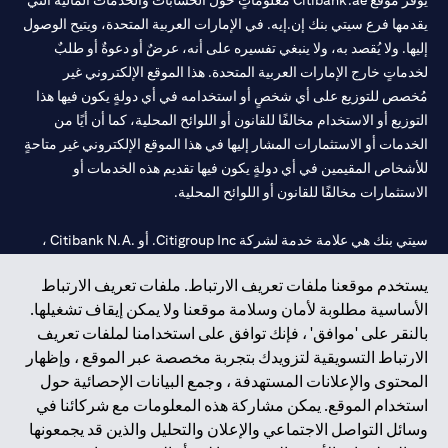
يوفر موقع Citibank.ae معلوماتٍ حول الحسابات والخدمات المالية التي
يقدمها فرع سيتي بنك إن.إيه. في الإمارات العربية المتحدة، ويتيح الوصول
إليها. ولا يُقصد به، ولا ينبغي تفسيره على أنه، عرضٌ أو دعوةٌ أو طلبٌ
لخدماتٍ خارج الإمارات العربية المتحدة. هذا الموقع الإلكتروني غير
مُخصص للتوزيع على أي شخصٍ أو استخدامه في أي دولةٍ يكون فيها هذا
التوزيع أو الاستخدام مخالفًا للقانون أو اللوائح المحلية، كما أن أيًا من
الخدمات أو الاستثمارات المشار إليها في هذا الموقع الإلكتروني غير متاحةٍ
للأشخاص المقيمين في أي دولةٍ يكون فيها تقديم هذه الخدمات أو
الاستثمارات مخالفًا للقانون أو اللوائح المحلية.
سيتي بنك هي علامة خدمة لشركة Citigroup Inc. أو .Citibank N.A ،
مستخدمة ومسجلة في جميع أنحاء العالم.
يستخدم موقعنا ملفات تعريف الارتباط. ملفات تعريف الارتباط
الأساسية مطلوبة لأمان وسلامة موقعنا ولا يمكن إيقاف تشغيلها.
سيتي بنك إن. إيه. الإمارات مسجل لدى مصرف الإمارات المركزي تحت
بالنقر على 'موافق' ، فإنك توافق على استخدامنا لملفات تعريف
أرقام التراخيص 202563 لفرع الوصل في دبي، 531989 لفرع مول
الارتباط التسويقية لتزويدك بتجربة مخصصة عبر الموقع ، وإظهار
الإمارات في دبي، و
CN-1002019
لفرع أبوظبي. هاتف: 4000 311 04.
المحتوى والإعلانات المستهدفة ، وجمع البيانات الإحصائية حول
فرع سيتي بنك إن إيه - الإمارات العربية المتحدة مرخص من مصرف
استخدام الموقع. يمكن مشاركة هذه المعلومات مع شركائنا في
الإمارات العربية المتحدة المركزي كفرع لبنك أجنبي.
وسائل التواصل الاجتماعي والإعلان والتحليل والذين قد يجمعونها
سيتي بنك إن إيه الإمارات العربية المتحدة مرخص من هيئة الأوراق المالية