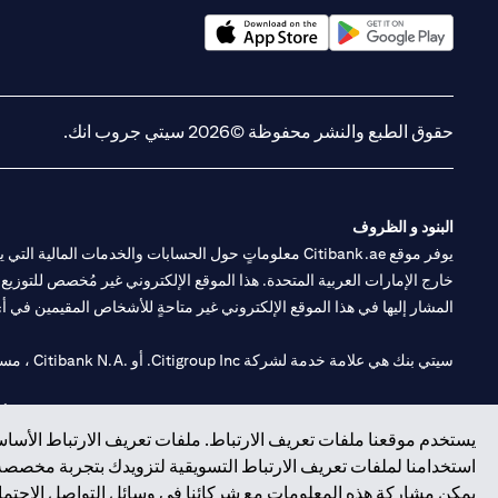
(opens in a new tab)
(opens in a new tab)
حقوق الطبع والنشر محفوظة ©2026 سيتي جروب انك.
البنود و الظروف
يوفر موقع Citibank.ae معلوماتٍ حول الحسابات والخدمات 
خارج الإمارات العربية المتحدة. هذا الموقع الإلكتروني غير مُخصص للتوزيع ع
المشار إليها في هذا الموقع الإلكتروني غير متاحةٍ للأشخاص المقيمين في أي د
سيتي بنك هي علامة خدمة لشركة Citigroup Inc. أو .Citibank N.A ، مستخدمة ومسجلة في جميع أنحاء العالم.
سيتي بنك إن. إيه. الإمارات مسجل لدى مصرف الإمارات المركزي تحت أرقام التراخيص 202563 لفرع الوصل في دبي، 531989 لفرع
يستخدم موقعنا ملفات تعريف الارتباط. ملفات تعريف الارتباط الأساسي
فرع سيتي بنك إن إيه - الإمارات العربية المتحدة مرخص من مصرف الإمارا
استخدامنا لملفات تعريف الارتباط التسويقية لتزويدك بتجربة مخصصة ع
يمكن مشاركة هذه المعلومات مع شركائنا في وسائل التواصل الاجتماعي
وسيط تداول في الأسواق الدولية بموجب ترخيص رقم 20200000198 ج) إدارة المحافظ بموجب ترخيص رقم 20200000240 د) الحفظ بموجب ترخيص رقم 602003.