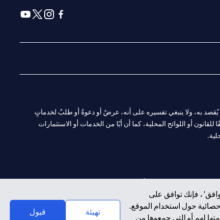
(opens in a new tab)
(opens in a new tab)
(opens in a new tab)
(opens in a new tab)
ا. ولا يُقصد به، ولا ينبغي تفسيره على أنه، عرضٌ أو دعوةٌ أو طلبٌ لخدماتٍ
لقانون أو اللوائح المحلية، كما أن أيًا من الخدمات أو الاستثمارات
لية.
CN-1002019
لفرع أبوظبي. هاتف: 4000 311 04.
افق' ، فإنك توافق على
إحصائية حول استخدام الموقع.
سيتي بنك إن إيه الإمارات العربية المتحدة مرخص من هيئة الأوراق المالية والسلع في الإمارات العربية المتحدة ("SCA") للقيام بالنشاط المالي لـ أ) الاستشارات المالية والتعريف والترويج بموجب ترخيص رقم 20200000097 ب)
تهيئة
قبول
تها لهم أو التي جمعوها من