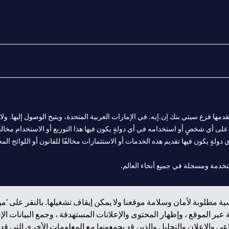
المالية التي يقدمها فرع سيتي بنك إن.إيه. في الإمارات العربية المتحدة، ويتيح الوصول إليه
لى أي شخصٍ أو استخدامه في أي دولةٍ يكون فيها هذا التوزيع أو الاستخدام مخالفًا ل
ولةٍ يكون فيها تقديم هذه الخدمات أو الاستثمارات مخالفًا للقانون أو اللوائح المح
 مول الإمارات في دبي، و
ة مطلوبة لأمان وسلامة موقعنا ولا يمكن إيقاف تشغيلها. بالنقر على 'مو
ت العربية المتحدة المركزي كفرع لبنك أجنبي.
بر الموقع ، وإظهار المحتوى والإعلانات المستهدفة ، وجمع البيانات ال
 والإعلان والتحليل والذين قد يجمعونها مع المعلومات الأخرى التي قدم