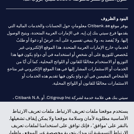
البنود و الظروف
يوفر موقع Citibank.ae معلوماتٍ حول الحسابات والخدمات المالية التي
يقدمها فرع سيتي بنك إن.إيه. في الإمارات العربية المتحدة، ويتيح الوصول
إليها. ولا يُقصد به، ولا ينبغي تفسيره على أنه، عرضٌ أو دعوةٌ أو طلبٌ
لخدماتٍ خارج الإمارات العربية المتحدة. هذا الموقع الإلكتروني غير
مُخصص للتوزيع على أي شخصٍ أو استخدامه في أي دولةٍ يكون فيها هذا
التوزيع أو الاستخدام مخالفًا للقانون أو اللوائح المحلية، كما أن أيًا من
الخدمات أو الاستثمارات المشار إليها في هذا الموقع الإلكتروني غير متاحةٍ
للأشخاص المقيمين في أي دولةٍ يكون فيها تقديم هذه الخدمات أو
الاستثمارات مخالفًا للقانون أو اللوائح المحلية.
سيتي بنك هي علامة خدمة لشركة Citigroup Inc. أو .Citibank N.A ،
مستخدمة ومسجلة في جميع أنحاء العالم.
يستخدم موقعنا ملفات تعريف الارتباط. ملفات تعريف الارتباط
الأساسية مطلوبة لأمان وسلامة موقعنا ولا يمكن إيقاف تشغيلها.
سيتي بنك إن. إيه. الإمارات مسجل لدى مصرف الإمارات المركزي تحت
بالنقر على 'موافق' ، فإنك توافق على استخدامنا لملفات تعريف
أرقام التراخيص 202563 لفرع الوصل في دبي، 531989 لفرع مول
الارتباط التسويقية لتزويدك بتجربة مخصصة عبر الموقع ، وإظهار
الإمارات في دبي، و CN-1002019 لفرع أبوظبي. هاتف: 4000 311 04.