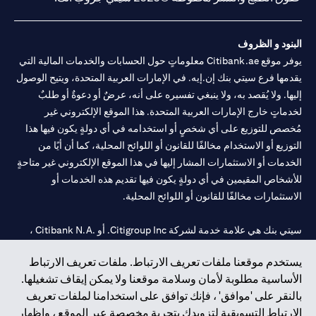
البنود و الظروف
يوفر موقع Citibank.ae معلوماتٍ حول الحسابات والخدمات المالية التي
يقدمها فرع سيتي بنك إن.إيه. في الإمارات العربية المتحدة، ويتيح الوصول
إليها. ولا يُقصد به، ولا ينبغي تفسيره على أنه، عرضٌ أو دعوةٌ أو طلبٌ
لخدماتٍ خارج الإمارات العربية المتحدة. هذا الموقع الإلكتروني غير
مُخصص للتوزيع على أي شخصٍ أو استخدامه في أي دولةٍ يكون فيها هذا
التوزيع أو الاستخدام مخالفًا للقانون أو اللوائح المحلية، كما أن أيًا من
الخدمات أو الاستثمارات المشار إليها في هذا الموقع الإلكتروني غير متاحةٍ
للأشخاص المقيمين في أي دولةٍ يكون فيها تقديم هذه الخدمات أو
الاستثمارات مخالفًا للقانون أو اللوائح المحلية.
سيتي بنك هي علامة خدمة لشركة Citigroup Inc. أو .Citibank N.A ،
مستخدمة ومسجلة في جميع أنحاء العالم.
يستخدم موقعنا ملفات تعريف الارتباط. ملفات تعريف الارتباط
الأساسية مطلوبة لأمان وسلامة موقعنا ولا يمكن إيقاف تشغيلها.
سيتي بنك إن. إيه. الإمارات مسجل لدى مصرف الإمارات المركزي تحت
بالنقر على 'موافق' ، فإنك توافق على استخدامنا لملفات تعريف
أرقام التراخيص 202563 لفرع الوصل في دبي، 531989 لفرع مول
الارتباط التسويقية لتزويدك بتجربة مخصصة عبر الموقع ، وإظهار
الإمارات في دبي، و
CN-1002019
لفرع أبوظبي. هاتف: 4000 311 04.