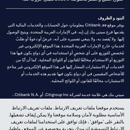
البنود و الظروف
يوفر موقع Citibank.ae معلوماتٍ حول الحسابات والخدمات المالية التي
يقدمها فرع سيتي بنك إن.إيه. في الإمارات العربية المتحدة، ويتيح الوصول
إليها. ولا يُقصد به، ولا ينبغي تفسيره على أنه، عرضٌ أو دعوةٌ أو طلبٌ
لخدماتٍ خارج الإمارات العربية المتحدة. هذا الموقع الإلكتروني غير
مُخصص للتوزيع على أي شخصٍ أو استخدامه في أي دولةٍ يكون فيها هذا
التوزيع أو الاستخدام مخالفًا للقانون أو اللوائح المحلية، كما أن أيًا من
الخدمات أو الاستثمارات المشار إليها في هذا الموقع الإلكتروني غير متاحةٍ
للأشخاص المقيمين في أي دولةٍ يكون فيها تقديم هذه الخدمات أو
الاستثمارات مخالفًا للقانون أو اللوائح المحلية.
سيتي بنك هي علامة خدمة لشركة Citigroup Inc. أو .Citibank N.A ،
مستخدمة ومسجلة في جميع أنحاء العالم.
يستخدم موقعنا ملفات تعريف الارتباط. ملفات تعريف الارتباط
الأساسية مطلوبة لأمان وسلامة موقعنا ولا يمكن إيقاف تشغيلها.
سيتي بنك إن. إيه. الإمارات مسجل لدى مصرف الإمارات المركزي تحت
بالنقر على 'موافق' ، فإنك توافق على استخدامنا لملفات تعريف
أرقام التراخيص 202563 لفرع الوصل في دبي، 531989 لفرع مول
الارتباط التسويقية لتزويدك بتجربة مخصصة عبر الموقع ، وإظهار
الإمارات في دبي، و
CN-1002019
لفرع أبوظبي. هاتف: 4000 311 04.