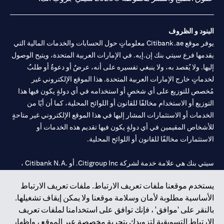
البنود و الظروف
يوفر موقع Citibank.ae معلوماتٍ حول الحسابات والخدمات المالية التي
يقدمها فرع سيتي بنك إن.إيه. في الإمارات العربية المتحدة، ويتيح الوصول
إليها. ولا يُقصد به، ولا ينبغي تفسيره على أنه، عرضٌ أو دعوةٌ أو طلبٌ
لخدماتٍ خارج الإمارات العربية المتحدة. هذا الموقع الإلكتروني غير
مُخصص للتوزيع على أي شخصٍ أو استخدامه في أي دولةٍ يكون فيها هذا
التوزيع أو الاستخدام مخالفًا للقانون أو اللوائح المحلية، كما أن أيًا من
الخدمات أو الاستثمارات المشار إليها في هذا الموقع الإلكتروني غير متاحةٍ
للأشخاص المقيمين في أي دولةٍ يكون فيها تقديم هذه الخدمات أو
الاستثمارات مخالفًا للقانون أو اللوائح المحلية.
سيتي بنك هي علامة خدمة لشركة Citigroup Inc. أو .Citibank N.A ،
مستخدمة ومسجلة في جميع أنحاء العالم.
يستخدم موقعنا ملفات تعريف الارتباط. ملفات تعريف الارتباط
الأساسية مطلوبة لأمان وسلامة موقعنا ولا يمكن إيقاف تشغيلها.
سيتي بنك إن. إيه. الإمارات مسجل لدى مصرف الإمارات المركزي تحت
بالنقر على 'موافق' ، فإنك توافق على استخدامنا لملفات تعريف
أرقام التراخيص 202563 لفرع الوصل في دبي، 531989 لفرع مول
الارتباط التسويقية لتزويدك بتجربة مخصصة عبر الموقع ، وإظهار
الإمارات في دبي، و
CN-1002019
لفرع أبوظبي. هاتف: 4000 311 04.