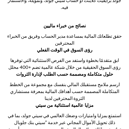
جولد برايفيت كلاينت أو حساب سيتي جولد، وتمويله، والاستثمار
فيه.
نصائح من خبراء ماليين
حقق تطلعاتك المالية بمساعدة مدير الحساب وفريق من الخبراء
المحترفين
رؤى السوق في الوقت الفعلي
ابق متقدمًا بخطوة واستفد من الفرص الاستثنائية التي توفرها
رؤى السوق الحقيقية من خلال شبكة عالمية تضم +400 محلل
حلول متكاملة ومصممة حسب الطلب لإدارة الثروات
ارسم ملامح مستقبلك المالي بنفسك مع مجموعة من الخطط
المتكاملة المصممة حسب أهدافك المالية بمعرفة مستشاري
الثروة المحترفين لدينا
مزايا عالمية استثنائية من سيتي
استمتع بمزايا وامتيازات وضعك العالمي في سيتي جولد، بما في
ذلك تحويل الأموال المجاني عبر خدمة "سيتي بنك جلوبال