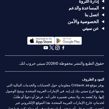
إدارة الثروة
المساعدة والدعم
اتصل بنا
الخصوصية والأمن
عن سيتي
opens in a new tab
opens in a new tab
opens in a new tab
opens in a new tab
opens in a new tab
opens in a new tab
حقوق الطبع والنشر محفوظة ©2026 سيتي جروب انك.
البنود و الظروف
يوفر موقع Citibank.ae معلوماتٍ حول الحسابات والخدمات المالية التي
يقدمها فرع سيتي بنك إن.إيه. في الإمارات العربية المتحدة، ويتيح الوصول
إليها. ولا يُقصد به، ولا ينبغي تفسيره على أنه، عرضٌ أو دعوةٌ أو طلبٌ
لخدماتٍ خارج الإمارات العربية المتحدة. هذا الموقع الإلكتروني غير
مُخصص للتوزيع على أي شخصٍ أو استخدامه في أي دولةٍ يكون فيها هذا