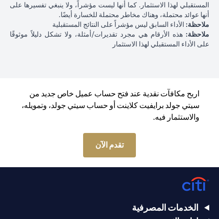
المستقبلي لهذا الاستثمار. كما أنها ليست مؤشراً، ولا ينبغي تفسيرها على
أنها عوائد محتملة، وهناك مخاطر محتملة للخسارة أيضًا.
ملاحظة:
الأداء السابق ليس مؤشراً على النتائج المستقبلية
ملاحظة:
هذه الأرقام هي مجرد تقديرات/أمثلة، ولا تشكل دليلاً موثوقًا
على الأداء المستقبلي لهذا الاستثمار
اربح مكافآت نقدية عند فتح حساب عميل خاص جديد من
سيتي جولد برايفيت كلاينت أو حساب سيتي جولد، وتمويله،
والاستثمار فيه.
opens in a new tab
تقدم الآن
الخدمات المصرفية