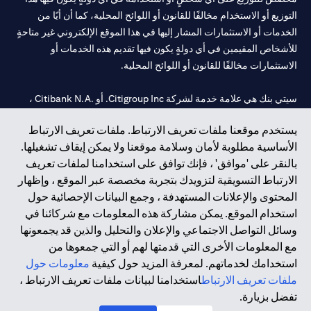
التوزيع أو الاستخدام مخالفًا للقانون أو اللوائح المحلية، كما أن أيًا من
الخدمات أو الاستثمارات المشار إليها في هذا الموقع الإلكتروني غير متاحةٍ
للأشخاص المقيمين في أي دولةٍ يكون فيها تقديم هذه الخدمات أو
الاستثمارات مخالفًا للقانون أو اللوائح المحلية.
سيتي بنك هي علامة خدمة لشركة Citigroup Inc. أو .Citibank N.A ،
مستخدمة ومسجلة في جميع أنحاء العالم.
يستخدم موقعنا ملفات تعريف الارتباط. ملفات تعريف الارتباط
الأساسية مطلوبة لأمان وسلامة موقعنا ولا يمكن إيقاف تشغيلها.
سيتي بنك إن. إيه. الإمارات مسجل لدى مصرف الإمارات المركزي تحت
بالنقر على 'موافق' ، فإنك توافق على استخدامنا لملفات تعريف
أرقام التراخيص 202563 لفرع الوصل في دبي، 531989 لفرع مول
الارتباط التسويقية لتزويدك بتجربة مخصصة عبر الموقع ، وإظهار
الإمارات في دبي، و CN-1002019 لفرع أبوظبي. هاتف: 4000 311 04.
المحتوى والإعلانات المستهدفة ، وجمع البيانات الإحصائية حول
فرع سيتي بنك إن إيه - الإمارات العربية المتحدة مرخص من مصرف
استخدام الموقع. يمكن مشاركة هذه المعلومات مع شركائنا في
الإمارات العربية المتحدة المركزي كفرع لبنك أجنبي.
وسائل التواصل الاجتماعي والإعلان والتحليل والذين قد يجمعونها
سيتي بنك إن إيه الإمارات العربية المتحدة مرخص من هيئة الأوراق المالية
مع المعلومات الأخرى التي قدمتها لهم أو التي جمعوها من
والسلع في الإمارات العربية المتحدة ("SCA") للقيام بالنشاط المالي لـ أ)
استخدامك لخدماتهم. لمعرفة المزيد حول كيفية
معلومات حول
الاستشارات المالية والتعريف والترويج بموجب ترخيص رقم
ملفات تعريف الارتباط
استخدامنا لبيانات ملفات تعريف الارتباط ،
20200000097 ب) وسيط تداول في الأسواق الدولية بموجب ترخيص
تفضل بزيارة.
رقم 20200000198 ج) إدارة المحافظ بموجب ترخيص رقم