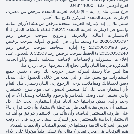
لفرع أبوظبي. هاتف: 043114000.
فرع سيتي بنك إن إيه - الإمارات العربية المتحدة مرخص من مصرف
الإمارات العربية المتحدة المركزي كفرع لبنك أجنبي.
سيتي بنك إن إيه الإمارات العربية المتحدة مرخص من هيئة الأوراق المالية
والسلع في الإمارات العربية المتحدة ("SCA") للقيام بالنشاط المالي لـ أ)
الاستشارات المالية والتعريف والترويج بموجب ترخيص رقم
20200000097 ب) وسيط تداول في الأسواق الدولية بموجب ترخيص
رقم 20200000198 ج) إدارة المحافظ بموجب ترخيص رقم
20200000240 د) الحفظ بموجب ترخيص رقم 602003. للحصول على
إخلاءات المسؤولية والإفصاحات الإضافية المتعلقة بالمنتج و/أو الخدمة
in a new tab
المذكورة في هذا البيان والتي تحتاج إلى معرفتها، يرجى زيارة
هنا
.
هذا ليس بيانًا رسميًا لشركة سيتي جروب انك. وقد لا يغطي جميع
استثماراتك مع سيتي بنك أو التي تمت من خلاله. للحصول على سجل
دقيق لحساباتك ومعاملاتك، يرجى الرجوع إلى البيان رسمي. قبل القيام
بأي استثمار، يجب على كل مستثمر الحصول على مواد طرح الاستثمار،
والتي تشتمل على وصف للمخاطر والرسوم والنفقات وسجل الأداء، إن
وجد، والذي يمكن دراستها عند اتخاذ قرار استثماري. يجب على كل
مستثمر أن يدرس بعناية المخاطر المرتبطة بالاستثمار وأن يتخذ قراره بناءً
على ظروف المستثمر الخاصة، وأن يتأكد من الاستثمار يتوافق مع أهداف
الاستثمار الخاصة بالمستثمر. يجوز لشركات سيتي جروب في أي وقت
تعويض الشركات التابعة وممثليها عن تقديم المنتجات والخدمات للعملاء.
هذه التوقعات هي مجرد تقدير / مثال، ولا تشكل دليلاً موثوقًا على الأداء