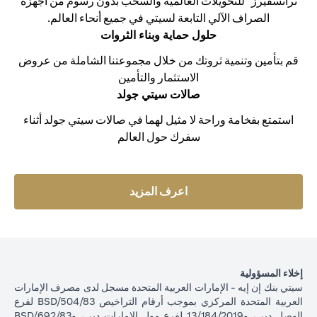
ترانسفيرز" للتحويلات العالمية والسحب بدون رسوم من أجهزة
الصراف الآلي التابعة لسيتي في جميع أنحاء العالم.
حلول حماية وبناء الثروات
قم بتأمين وتنمية ثروتك من خلال مجموعتنا الشاملة من عروض
الاستثمار والتأمين
صالات سيتي جولد
استمتع بفخامة وراحة لا مثيل لهما في صالات سيتي جولد أثناء
سفرك حول العالم
opens in a new tab
اعرف المزيد
إخلاء المسؤولية
سيتي بنك إن إيه - الإمارات العربية المتحدة مسجل لدى مصرف الإمارات
العربية المتحدة المركزي بموجب أرقام التراخيص BSD/504/83 لفرع
الوصل دبي، و13/184/2019 لفرع مول الإمارات دبي، وBSD/692/83